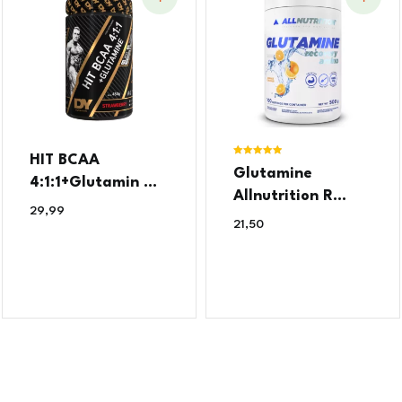
HIT BCAA
Ocjenjeno
Glutamine
5.00
4:1:1+Glutamin ...
od 5
Allnutrition R...
29,99
€
21,50
€