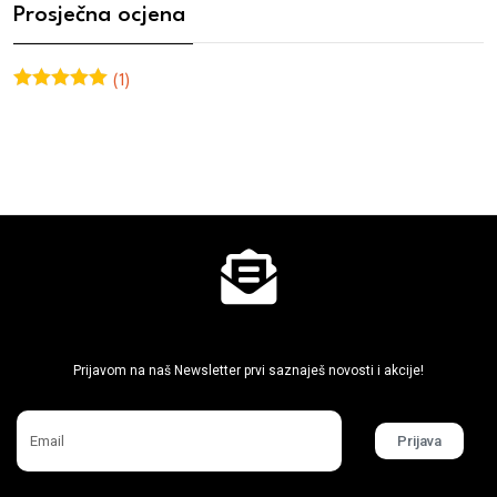
Prosječna ocjena
(1)
Ocjenjeno
5
od 5
Ne propusti super akcije
Prijavom na naš Newsletter prvi saznaješ novosti i akcije!
Prijava