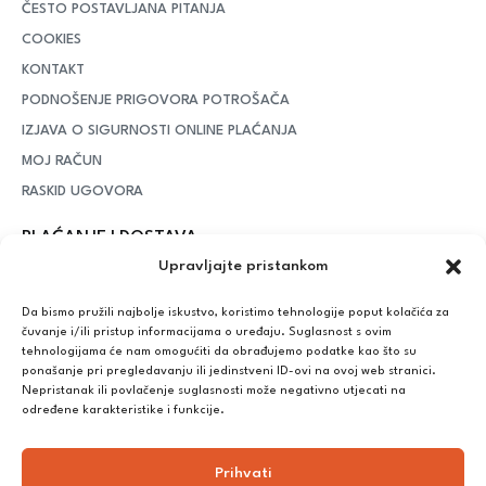
ČESTO POSTAVLJANA PITANJA
COOKIES
KONTAKT
PODNOŠENJE PRIGOVORA POTROŠAČA
IZJAVA O SIGURNOSTI ONLINE PLAĆANJA
MOJ RAČUN
RASKID UGOVORA
PLAĆANJE I DOSTAVA
Upravljajte pristankom
DPD Kurirska služba
– iznad potrošenih 55 eura dostava je
besplatna, dok je za manje iznose potrebno izdvojiti 5 eura
Da bismo pružili najbolje iskustvo, koristimo tehnologije poput kolačića za
čuvanje i/ili pristup informacijama o uređaju. Suglasnost s ovim
tehnologijama će nam omogućiti da obrađujemo podatke kao što su
ponašanje pri pregledavanju ili jedinstveni ID-ovi na ovoj web stranici.
Plaćanje:
Nepristanak ili povlačenje suglasnosti može negativno utjecati na
Bankovna transakcija, plaćanje prilikom preuzimanja, CorvusPay
određene karakteristike i funkcije.
Prihvati