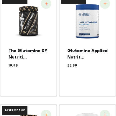
The Glutamine DY
Glutamine Applied
Nutriti...
Nutrit...
19,99
€
22,99
€
RASPRODANO
RASPRODANO