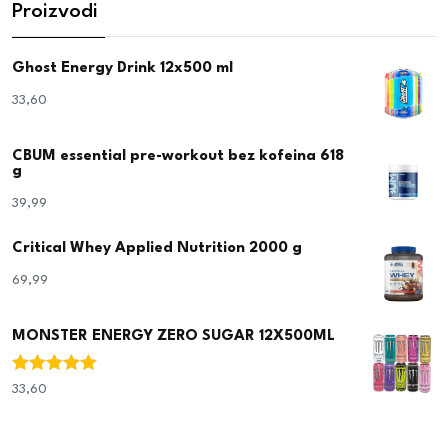
Proizvodi
Ghost Energy Drink 12x500 ml
33,60
€
CBUM essential pre-workout bez kofeina 618
g
39,99
€
Critical Whey Applied Nutrition 2000 g
69,99
€
MONSTER ENERGY ZERO SUGAR 12X500ML
Ocjenjeno
33,60
€
5.00
od 5