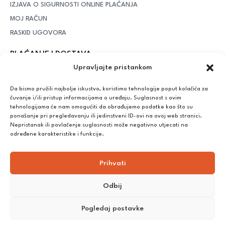
IZJAVA O SIGURNOSTI ONLINE PLAĆANJA
MOJ RAČUN
RASKID UGOVORA
PLAĆANJE I DOSTAVA
Upravljajte pristankom
DPD Kurirska služba
– iznad potrošenih 55 eura dostava je
besplatna, dok je za manje iznose potrebno izdvojiti 5 eura
Da bismo pružili najbolje iskustvo, koristimo tehnologije poput kolačića za
čuvanje i/ili pristup informacijama o uređaju. Suglasnost s ovim
tehnologijama će nam omogućiti da obrađujemo podatke kao što su
ponašanje pri pregledavanju ili jedinstveni ID-ovi na ovoj web stranici.
Plaćanje:
Nepristanak ili povlačenje suglasnosti može negativno utjecati na
Bankovna transakcija, plaćanje prilikom preuzimanja, CorvusPay
određene karakteristike i funkcije.
Prihvati
Odbij
Pogledaj postavke
©
2025
Nutrikong. Sva prava pridržana. Izrada:
cWebSpace