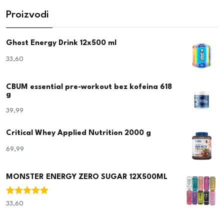
Proizvodi
Ghost Energy Drink 12x500 ml
33,60
€
CBUM essential pre-workout bez kofeina 618
g
39,99
€
Critical Whey Applied Nutrition 2000 g
69,99
€
MONSTER ENERGY ZERO SUGAR 12X500ML
Ocjenjeno
33,60
€
5.00
od 5