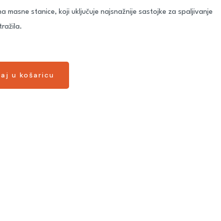
 masne stanice, koji uključuje najsnažnije sastojke za spaljivanje
tražila.
aj u košaricu
aj u košaricu