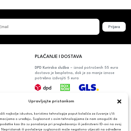
Prijava
PLAĆANJE I DOSTAVA
DPD Kurirska služba
– iznad potrošenih 55 eura
dostava je besplatna, dok je za manje iznose
potrebno izdvojiti 5 eura
Plaćanje:
Upravljajte pristankom
Bankovna transakcija, plaćanje prilikom
preuzimanja, CorvusPay
ili najbolje iskustvo, koristimo tehnologije poput kolačića za čuvanje i/ili
rmacijama o uređaju. Suglasnost s ovim tehnologijama će nam omogućiti da
OŠAČA
odatke kao što su ponašanje pri pregledavanju ili jedinstveni ID-ovi na ovoj
. Nepristanak ili povlačenje suglasnosti može negativno utjecati na određene