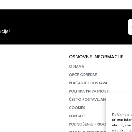
cije!
OSNOVNE INFORMACIJE
O NAMA
OPĆE ODREDBE
PLAĆANJE I DOSTAVA
POLITIKA PRIVATNOSTI
ČESTO POSTAVLJANA PITANJA
COOKIES
Da bismo pruž
KONTAKT
pristup info
PODNOŠENJE PRIGOVORA POTR
obrađujemo p
web stranici