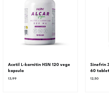
Acetil L-karnitin HSN 120 vege
Sinefrin 
kapsula
60 table
13,99
€
12,50
€