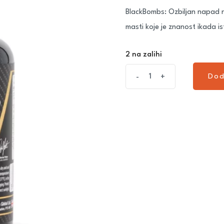
BlackBombs: Ozbiljan napad na
masti koje je znanost ikada is
2 na zalihi
Dod
-
+
Dod