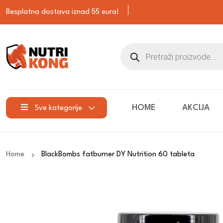
Besplatna dostava iznad 55 eura!
HOME
AKCIJA
Sve kategorije
Home
BlackBombs fatburner DY Nutrition 60 tableta