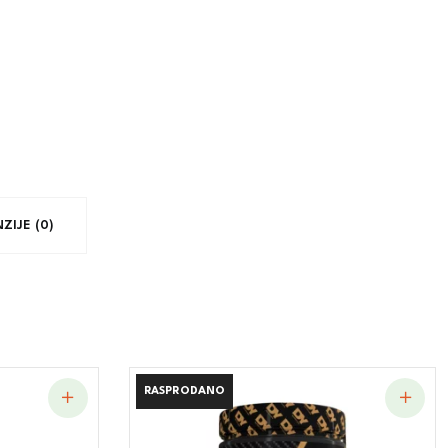
ZIJE (0)
RASPRODANO
RASPRODANO