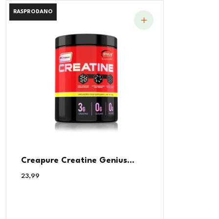
RASPRODANO
RASPRODANO
Creapure Creatine Genius...
23,99
€