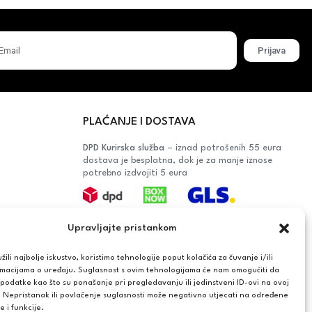
Prijava
PLAĆANJE I DOSTAVA
DPD Kurirska služba
– iznad potrošenih 55 eura
dostava je besplatna, dok je za manje iznose
potrebno izdvojiti 5 eura
Plaćanje:
Upravljajte pristankom
Bankovna transakcija, plaćanje prilikom
preuzimanja, CorvusPay
ili najbolje iskustvo, koristimo tehnologije poput kolačića za čuvanje i/ili
rmacijama o uređaju. Suglasnost s ovim tehnologijama će nam omogućiti da
OŠAČA
odatke kao što su ponašanje pri pregledavanju ili jedinstveni ID-ovi na ovoj
. Nepristanak ili povlačenje suglasnosti može negativno utjecati na određene
AĆANJA
e i funkcije.