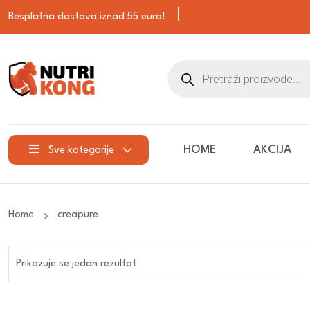
Besplatna dostava iznad 55 eura!
HOME
AKCIJA
Sve kategorije
Home
creapure
Prikazuje se jedan rezultat