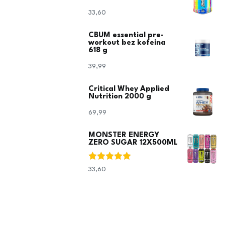
33,60
€
CBUM essential pre-
workout bez kofeina
618 g
39,99
€
Critical Whey Applied
Nutrition 2000 g
69,99
€
MONSTER ENERGY
ZERO SUGAR 12X500ML
Ocjenjeno
33,60
€
5.00
od 5