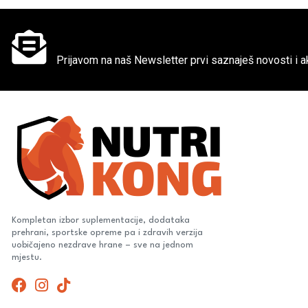
Ne propusti super akcije
Prijavom na naš Newsletter prvi saznaješ novosti i ak
Kompletan izbor suplementacije, dodataka
prehrani, sportske opreme pa i zdravih verzija
uobičajeno nezdrave hrane – sve na jednom
mjestu.