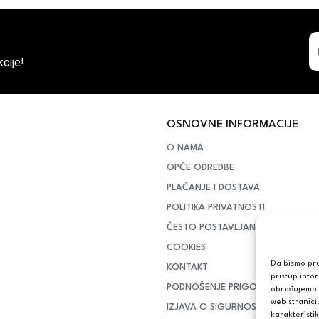
cije!
OSNOVNE INFORMACIJE
O NAMA
OPĆE ODREDBE
PLAĆANJE I DOSTAVA
POLITIKA PRIVATNOSTI
ČESTO POSTAVLJANA PITANJA
COOKIES
Da bismo pruž
KONTAKT
pristup info
PODNOŠENJE PRIGOVORA POTR
obrađujemo p
web stranici
IZJAVA O SIGURNOSTI ONLINE PL
karakteristik