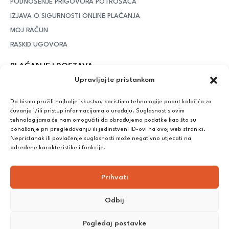
PODNOŠENJE PRIGOVORA POTROŠAČA
IZJAVA O SIGURNOSTI ONLINE PLAĆANJA
MOJ RAČUN
RASKID UGOVORA
PLAĆANJE I DOSTAVA
Upravljajte pristankom
DPD Kurirska služba
– iznad potrošenih 55 eura dostava je
besplatna, dok je za manje iznose potrebno izdvojiti 5 eura
Da bismo pružili najbolje iskustvo, koristimo tehnologije poput kolačića za
čuvanje i/ili pristup informacijama o uređaju. Suglasnost s ovim
tehnologijama će nam omogućiti da obrađujemo podatke kao što su
ponašanje pri pregledavanju ili jedinstveni ID-ovi na ovoj web stranici.
Plaćanje:
Nepristanak ili povlačenje suglasnosti može negativno utjecati na
Bankovna transakcija, plaćanje prilikom preuzimanja, CorvusPay
određene karakteristike i funkcije.
Prihvati
Odbij
Pogledaj postavke