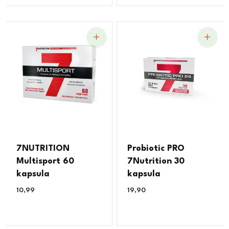
7NUTRITION
Probiotic PRO
Multisport 60
7Nutrition 30
kapsula
kapsula
10,99
€
19,90
€