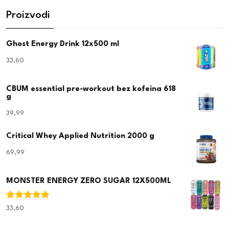
Proizvodi
Ghost Energy Drink 12x500 ml
33,60
€
CBUM essential pre-workout bez kofeina 618
g
39,99
€
Critical Whey Applied Nutrition 2000 g
69,99
€
MONSTER ENERGY ZERO SUGAR 12X500ML
Ocjenjeno
33,60
€
5.00
od 5