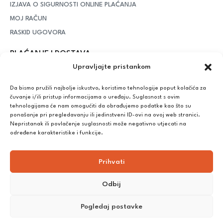
IZJAVA O SIGURNOSTI ONLINE PLAĆANJA
MOJ RAČUN
RASKID UGOVORA
PLAĆANJE I DOSTAVA
Upravljajte pristankom
DPD Kurirska služba
– iznad potrošenih 55 eura dostava je
besplatna, dok je za manje iznose potrebno izdvojiti 5 eura
Da bismo pružili najbolje iskustvo, koristimo tehnologije poput kolačića za
čuvanje i/ili pristup informacijama o uređaju. Suglasnost s ovim
tehnologijama će nam omogućiti da obrađujemo podatke kao što su
ponašanje pri pregledavanju ili jedinstveni ID-ovi na ovoj web stranici.
Plaćanje:
Nepristanak ili povlačenje suglasnosti može negativno utjecati na
Bankovna transakcija, plaćanje prilikom preuzimanja, CorvusPay
određene karakteristike i funkcije.
Prihvati
Odbij
Pogledaj postavke
©
2025
Nutrikong. Sva prava pridržana. Izrada:
cWebSpace