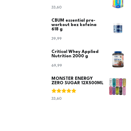
33,60
€
CBUM essential pre-
workout bez kofeina
618 g
39,99
€
Critical Whey Applied
Nutrition 2000 g
69,99
€
MONSTER ENERGY
ZERO SUGAR 12X500ML
Ocjenjeno
33,60
€
5.00
od 5