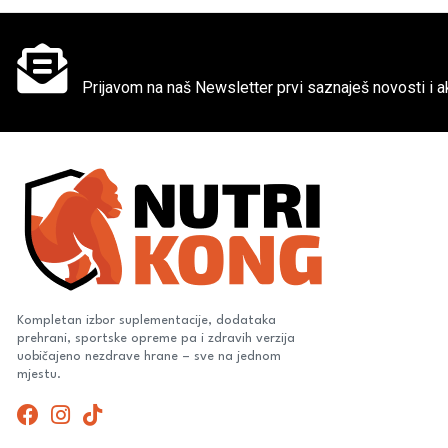
Ne propusti super akcije
Prijavom na naš Newsletter prvi saznaješ novosti i ak
Kompletan izbor suplementacije, dodataka
prehrani, sportske opreme pa i zdravih verzija
uobičajeno nezdrave hrane – sve na jednom
mjestu.