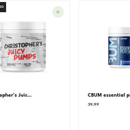
NO
NO
opher’s Juic...
CBUM essential p
€
39,99
€