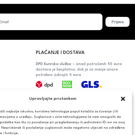
Prijava
PLAĆANJE I DOSTAVA
DPD Kurirska služba
– iznad potrošenih 55 eura
dostava je besplatna, dok je za manje iznose
potrebno izdvojiti 5 eura
Plaćanje:
Upravljajte pristankom
Bankovna transakcija, plaćanje prilikom
preuzimanja, CorvusPay
ili najbolje iskustvo, koristimo tehnologije poput kolačića za čuvanje i/ili
rmacijama o uređaju. Suglasnost s ovim tehnologijama će nam omogućiti da
OŠAČA
odatke kao što su ponašanje pri pregledavanju ili jedinstveni ID-ovi na ovoj
. Nepristanak ili povlačenje suglasnosti može negativno utjecati na određene
AĆANJA
e i funkcije.