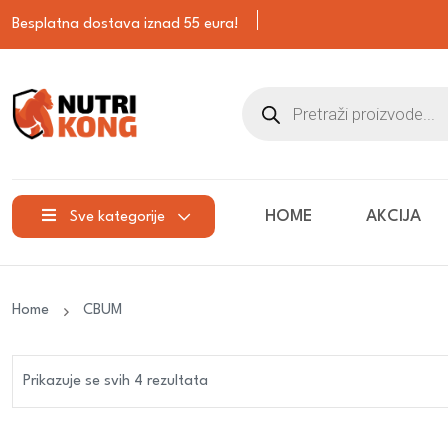
Besplatna dostava iznad 55 eura!
HOME
AKCIJA
Sve kategorije
Home
CBUM
Prikazuje se svih 4 rezultata