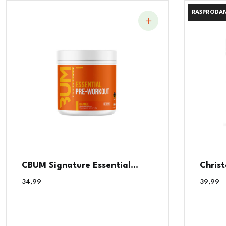
RASPRODA
RASPRODA
CBUM Signature Essential...
Christ
34,99
€
39,99