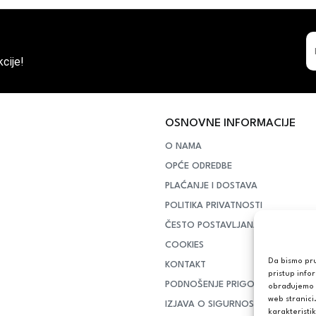
cije!
OSNOVNE INFORMACIJE
O NAMA
OPĆE ODREDBE
PLAĆANJE I DOSTAVA
POLITIKA PRIVATNOSTI
ČESTO POSTAVLJANA PITANJA
COOKIES
Da bismo pruž
KONTAKT
pristup info
PODNOŠENJE PRIGOVORA POTR
obrađujemo p
web stranici
IZJAVA O SIGURNOSTI ONLINE PL
karakteristik