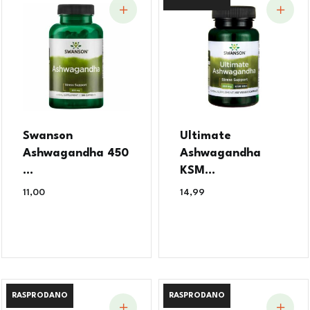
Swanson
Ultimate
Ashwagandha 450
Ashwagandha
...
KSM...
11,00
€
14,99
€
RASPRODANO
RASPRODANO
RASPRODANO
RASPRODANO