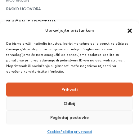
MOJ RAČUN
RASKID UGOVORA
PLAĆANJE I DOSTAVA
Upravljajte pristankom
DPD Kurirska služba
– iznad potrošenih 55 eura dostava je
besplatna, dok je za manje iznose potrebno izdvojiti 5 eura
Da bismo pružili najbolje iskustvo, koristimo tehnologije poput kolačića za
čuvanje i/ili pristup informacijama o uređaju. Suglasnost s ovim
tehnologijama će nam omogućiti da obrađujemo podatke kao što su
ponašanje pri pregledavanju ili jedinstveni ID-ovi na ovoj web stranici.
Plaćanje:
Nepristanak ili povlačenje suglasnosti može negativno utjecati na
Bankovna transakcija, plaćanje prilikom preuzimanja, CorvusPay
određene karakteristike i funkcije.
Prihvati
Odbij
Pogledaj postavke
©
2025
Nutrikong. Sva prava pridržana. Izrada:
cWebSpace
Cookies
Politika privatnosti
d.o.o.