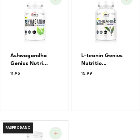
Ashwagandha
L-teanin Genius
Genius Nutri...
Nutritio...
11,95
€
15,99
€
RASPRODANO
RASPRODANO