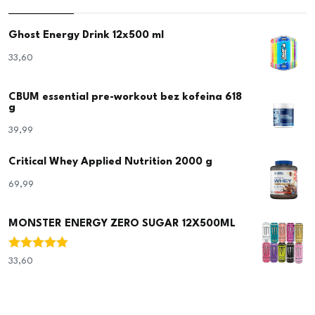
Ghost Energy Drink 12x500 ml
33,60
€
CBUM essential pre-workout bez kofeina 618
g
39,99
€
Critical Whey Applied Nutrition 2000 g
69,99
€
MONSTER ENERGY ZERO SUGAR 12X500ML
Ocjenjeno
33,60
€
5.00
od 5