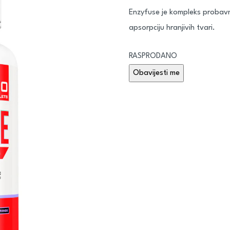
Enzyfuse je kompleks probav
apsorpciju hranjivih tvari.
RASPRODANO