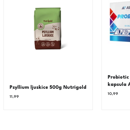
Probiotic
kapsula A
Psyllium ljuskice 500g Nutrigold
10,99
€
11,99
€