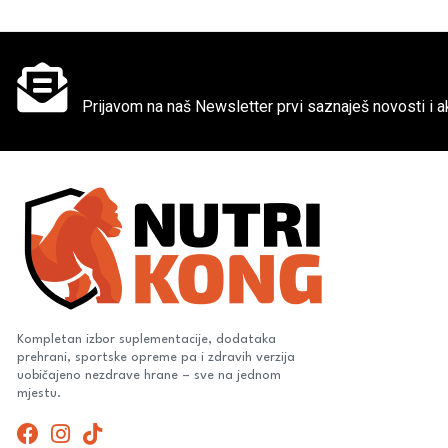
Ne propusti super akcije
Prijavom na naš Newsletter prvi saznaješ novosti i ak
Kompletan izbor suplementacije, dodataka
prehrani, sportske opreme pa i zdravih verzija
uobičajeno nezdrave hrane – sve na jednom
mjestu.