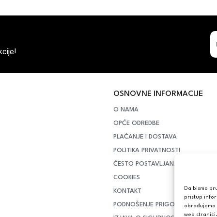
cije!
OSNOVNE INFORMACIJE
O NAMA
OPĆE ODREDBE
PLAĆANJE I DOSTAVA
POLITIKA PRIVATNOSTI
ČESTO POSTAVLJANA PITANJA
COOKIES
Da bismo pruž
KONTAKT
pristup info
PODNOŠENJE PRIGOVORA POTR
obrađujemo p
web stranici