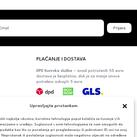
Prijava
PLAĆANJE I DOSTAVA
DPD Kurirska služba
– iznad potrošenih 55 eura
dostava je besplatna, dok je za manje iznose
potrebno izdvojiti 5 eura
Plaćanje:
Upravljajte pristankom
Bankovna transakcija, plaćanje prilikom
preuzimanja, CorvusPay
ili najbolje iskustvo, koristimo tehnologije poput kolačića za čuvanje i/ili
rmacijama o uređaju. Suglasnost s ovim tehnologijama će nam omogućiti da
OŠAČA
odatke kao što su ponašanje pri pregledavanju ili jedinstveni ID-ovi na ovoj
. Nepristanak ili povlačenje suglasnosti može negativno utjecati na određene