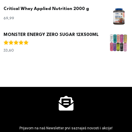
Critical Whey Applied Nutrition 2000 g
69,99
€
MONSTER ENERGY ZERO SUGAR 12X500ML
Ocjenjeno
33,60
€
5.00
od 5
Ne propusti super akcije
Prijavom na naš Newsletter prvi saznaješ novosti i akcije!