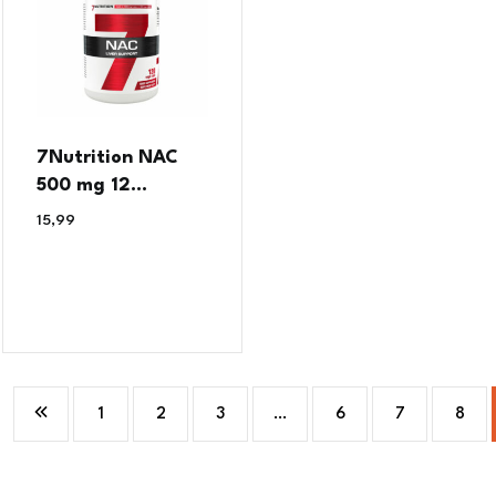
7Nutrition NAC
500 mg 12...
15,99
€
1
2
3
…
6
7
8