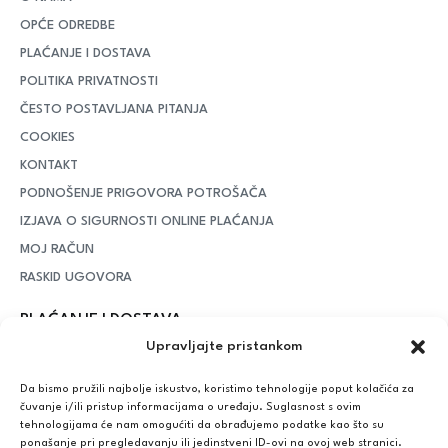
OPĆE ODREDBE
PLAĆANJE I DOSTAVA
POLITIKA PRIVATNOSTI
ČESTO POSTAVLJANA PITANJA
COOKIES
KONTAKT
PODNOŠENJE PRIGOVORA POTROŠAČA
IZJAVA O SIGURNOSTI ONLINE PLAĆANJA
MOJ RAČUN
RASKID UGOVORA
PLAĆANJE I DOSTAVA
Upravljajte pristankom
DPD Kurirska služba
– iznad potrošenih 55 eura dostava je
besplatna, dok je za manje iznose potrebno izdvojiti 5 eura
Da bismo pružili najbolje iskustvo, koristimo tehnologije poput kolačića za
čuvanje i/ili pristup informacijama o uređaju. Suglasnost s ovim
tehnologijama će nam omogućiti da obrađujemo podatke kao što su
ponašanje pri pregledavanju ili jedinstveni ID-ovi na ovoj web stranici.
Plaćanje: