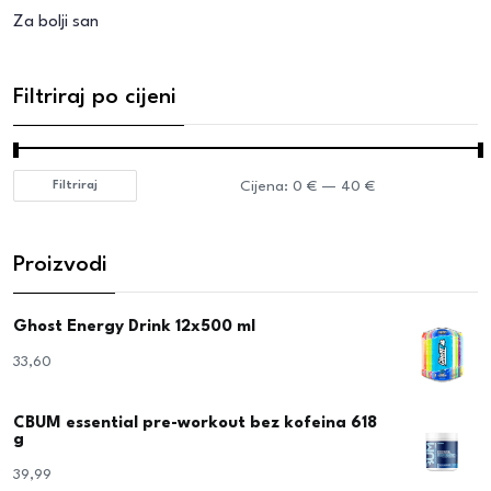
Za bolji san
Filtriraj po cijeni
Cijena:
0 €
—
40 €
Filtriraj
Proizvodi
Ghost Energy Drink 12x500 ml
33,60
€
CBUM essential pre-workout bez kofeina 618
g
39,99
€