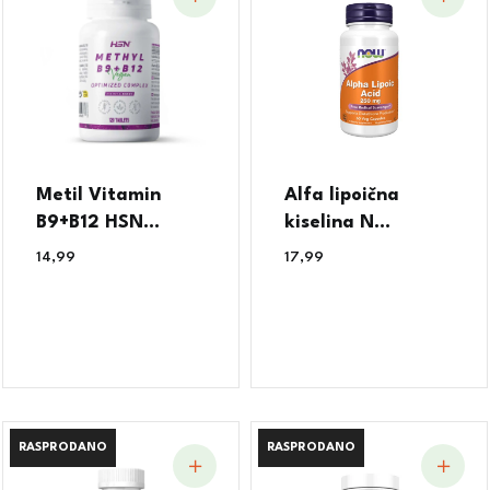
Metil Vitamin
Alfa lipoična
B9+B12 HSN...
kiselina N...
14,99
€
17,99
€
RASPRODANO
RASPRODANO
RASPRODANO
RASPRODANO