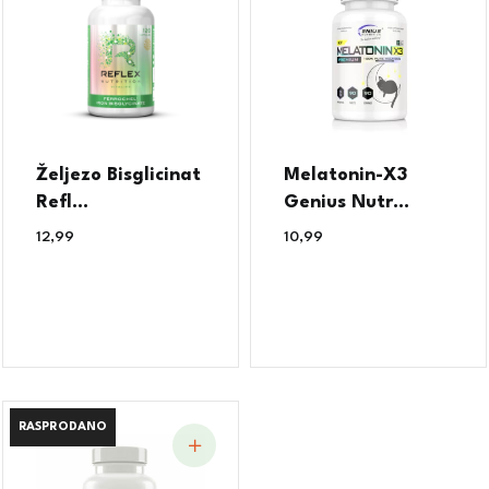
Željezo Bisglicinat
Melatonin-X3
Refl...
Genius Nutr...
12,99
€
10,99
€
RASPRODANO
RASPRODANO