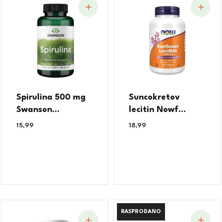
Spirulina 500 mg
Suncokretov
Swanson...
lecitin Nowf...
15,99
€
18,99
€
RASPRODANO
RASPRODANO