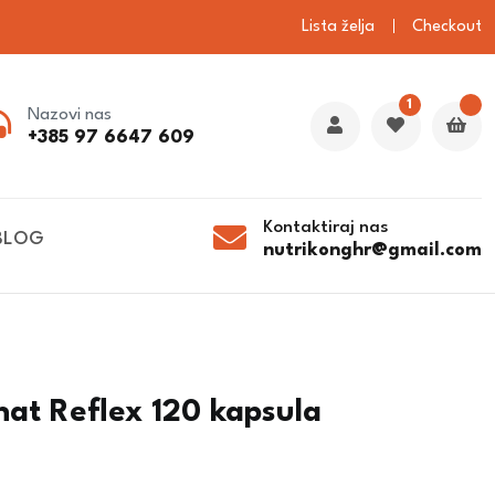
Lista želja
Checkout
1
Nazovi nas
+385 97 6647 609
Kontaktiraj nas
BLOG
nutrikonghr@gmail.com
inat Reflex 120 kapsula