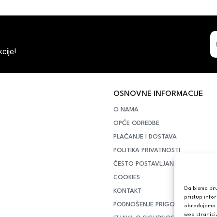
cije!
OSNOVNE INFORMACIJE
O NAMA
OPĆE ODREDBE
PLAĆANJE I DOSTAVA
POLITIKA PRIVATNOSTI
ČESTO POSTAVLJANA PITANJA
COOKIES
Da bismo pruž
KONTAKT
pristup info
PODNOŠENJE PRIGOVORA POTR
obrađujemo p
web stranici