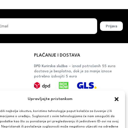
Prijava
PLAĆANJE I DOSTAVA
DPD Kurirska služba
– iznad potrošenih 55 eura
dostava je besplatna, dok je za manje iznose
potrebno izdvojiti 5 eura
Plaćanje:
Upravljajte pristankom
Bankovna transakcija, plaćanje prilikom
preuzimanja, CorvusPay
ili najbolje iskustvo, koristimo tehnologije poput kolačića za čuvanje i/ili
rmacijama o uređaju. Suglasnost s ovim tehnologijama će nam omogućiti da
OŠAČA
odatke kao što su ponašanje pri pregledavanju ili jedinstveni ID-ovi na ovoj
. Nepristanak ili povlačenje suglasnosti može negativno utjecati na određene