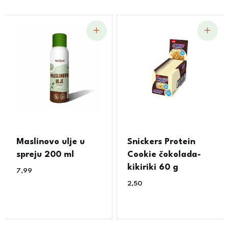
Maslinovo ulje u
Snickers Protein
spreju 200 ml
Cookie čokolada-
kikiriki 60 g
7,99
€
2,50
€