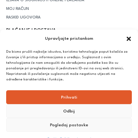
IZJAVA O SIGURNOSTI ONLINE PLAĆANJA
MOJ RAČUN
RASKID UGOVORA
PLAĆANJE I DOSTAVA
Upravljajte pristankom
DPD Kurirska služba
– iznad potrošenih 55 eura dostava je
besplatna, dok je za manje iznose potrebno izdvojiti 5 eura
Da bismo pružili najbolje iskustvo, koristimo tehnologije poput kolačića za
čuvanje i/ili pristup informacijama o uređaju. Suglasnost s ovim
tehnologijama će nam omogućiti da obrađujemo podatke kao što su
ponašanje pri pregledavanju ili jedinstveni ID-ovi na ovoj web stranici.
Plaćanje:
Nepristanak ili povlačenje suglasnosti može negativno utjecati na
Bankovna transakcija, plaćanje prilikom preuzimanja, CorvusPay
određene karakteristike i funkcije.
Prihvati
Odbij
Pogledaj postavke
©
2025
Nutrikong. Sva prava pridržana. Izrada:
cWebSpace