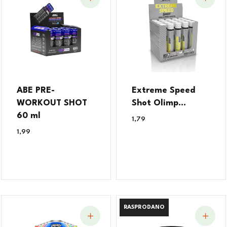
ABE PRE-
Extreme Speed
WORKOUT SHOT
Shot Olimp...
60 ml
1,79
€
1,99
€
RASPRODANO
RASPRODANO