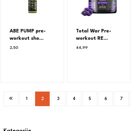
ABE PUMP pre-
Total War Pre-
workout sho...
workout RE...
2,50
€
44,99
€
1
2
3
4
5
6
7