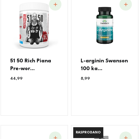
51 50 Rich Piana
L-arginin Swanson
Pre-wor...
100 ka...
44,99
€
8,99
€
RASPRODANO
RASPRODANO