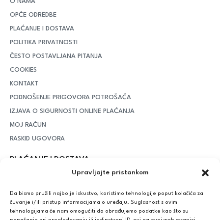
O NAMA
OPĆE ODREDBE
PLAĆANJE I DOSTAVA
POLITIKA PRIVATNOSTI
ČESTO POSTAVLJANA PITANJA
COOKIES
KONTAKT
PODNOŠENJE PRIGOVORA POTROŠAČA
IZJAVA O SIGURNOSTI ONLINE PLAĆANJA
MOJ RAČUN
RASKID UGOVORA
PLAĆANJE I DOSTAVA
Upravljajte pristankom
DPD Kurirska služba
– iznad potrošenih 55 eura dostava je
besplatna, dok je za manje iznose potrebno izdvojiti 5 eura
Da bismo pružili najbolje iskustvo, koristimo tehnologije poput kolačića za
čuvanje i/ili pristup informacijama o uređaju. Suglasnost s ovim
tehnologijama će nam omogućiti da obrađujemo podatke kao što su