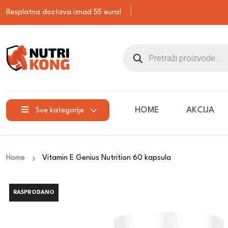
Besplatna dostava iznad 55 eura!
HOME
AKCIJA
Sve kategorije
Home
Vitamin E Genius Nutrition 60 kapsula
RASPRODANO