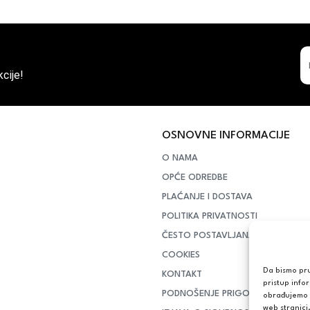
cije!
OSNOVNE INFORMACIJE
O NAMA
OPĆE ODREDBE
PLAĆANJE I DOSTAVA
POLITIKA PRIVATNOSTI
ČESTO POSTAVLJANA PITANJA
COOKIES
Da bismo pruž
KONTAKT
pristup info
PODNOŠENJE PRIGOVORA POTR
obrađujemo p
web stranici