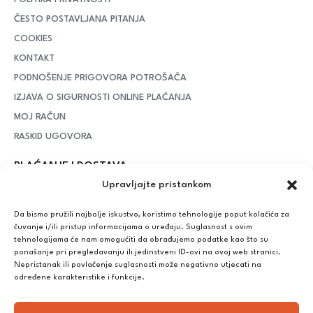
ČESTO POSTAVLJANA PITANJA
COOKIES
KONTAKT
PODNOŠENJE PRIGOVORA POTROŠAČA
IZJAVA O SIGURNOSTI ONLINE PLAĆANJA
MOJ RAČUN
RASKID UGOVORA
PLAĆANJE I DOSTAVA
Upravljajte pristankom
DPD Kurirska služba
– iznad potrošenih 55 eura dostava je
besplatna, dok je za manje iznose potrebno izdvojiti 5 eura
Da bismo pružili najbolje iskustvo, koristimo tehnologije poput kolačića za
čuvanje i/ili pristup informacijama o uređaju. Suglasnost s ovim
tehnologijama će nam omogućiti da obrađujemo podatke kao što su
ponašanje pri pregledavanju ili jedinstveni ID-ovi na ovoj web stranici.
Plaćanje:
Nepristanak ili povlačenje suglasnosti može negativno utjecati na
Bankovna transakcija, plaćanje prilikom preuzimanja, CorvusPay
određene karakteristike i funkcije.