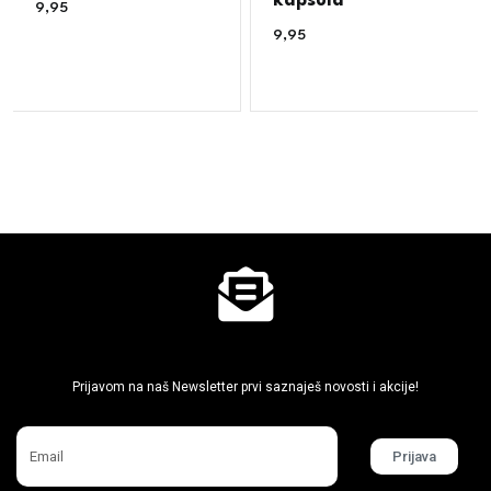
kapsula
9,95
€
9,95
€
Ne propusti super akcije
Prijavom na naš Newsletter prvi saznaješ novosti i akcije!
Prijava