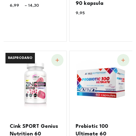
90 kapsula
6,99
€
–
14,30
€
9,95
€
RASPRODANO
RASPRODANO
Cink SPORT Genius
Probiotic 100
Nutrition 60
Ultimate 60