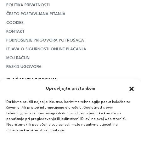
POLITIKA PRIVATNOSTI
ČESTO POSTAVLJANA PITANJA
COOKIES
KONTAKT
PODNOŠENJE PRIGOVORA POTROŠAČA
IZJAVA O SIGURNOSTI ONLINE PLAĆANJA
MOJ RAČUN
RASKID UGOVORA
PLAĆANJE I DOSTAVA
Upravljajte pristankom
DPD Kurirska služba
– iznad potrošenih 55 eura dostava je
besplatna, dok je za manje iznose potrebno izdvojiti 5 eura
Da bismo pružili najbolje iskustvo, koristimo tehnologije poput kolačića za
čuvanje i/ili pristup informacijama o uređaju. Suglasnost s ovim
tehnologijama će nam omogućiti da obrađujemo podatke kao što su
ponašanje pri pregledavanju ili jedinstveni ID-ovi na ovoj web stranici.
Plaćanje:
Nepristanak ili povlačenje suglasnosti može negativno utjecati na
Bankovna transakcija, plaćanje prilikom preuzimanja, CorvusPay
određene karakteristike i funkcije.