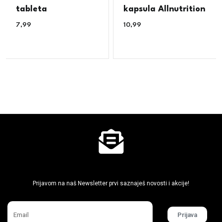
tableta
kapsula Allnutrition
7,99
€
10,99
€
Ne propusti super akcije
Prijavom na naš Newsletter prvi saznaješ novosti i akcije!
Prijava