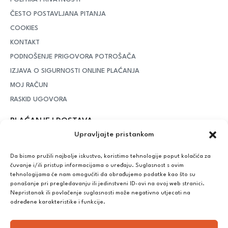
ČESTO POSTAVLJANA PITANJA
COOKIES
KONTAKT
PODNOŠENJE PRIGOVORA POTROŠAČA
IZJAVA O SIGURNOSTI ONLINE PLAĆANJA
MOJ RAČUN
RASKID UGOVORA
PLAĆANJE I DOSTAVA
Upravljajte pristankom
DPD Kurirska služba
– iznad potrošenih 55 eura dostava je
besplatna, dok je za manje iznose potrebno izdvojiti 5 eura
Da bismo pružili najbolje iskustvo, koristimo tehnologije poput kolačića za
čuvanje i/ili pristup informacijama o uređaju. Suglasnost s ovim
tehnologijama će nam omogućiti da obrađujemo podatke kao što su
ponašanje pri pregledavanju ili jedinstveni ID-ovi na ovoj web stranici.
Plaćanje:
Nepristanak ili povlačenje suglasnosti može negativno utjecati na
Bankovna transakcija, plaćanje prilikom preuzimanja, CorvusPay
određene karakteristike i funkcije.