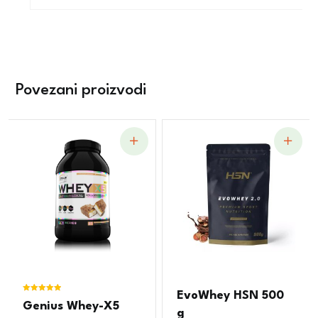
Povezani proizvodi
EvoWhey HSN 500
Ocjenjeno
Genius Whey-X5
5.00
g
od 5