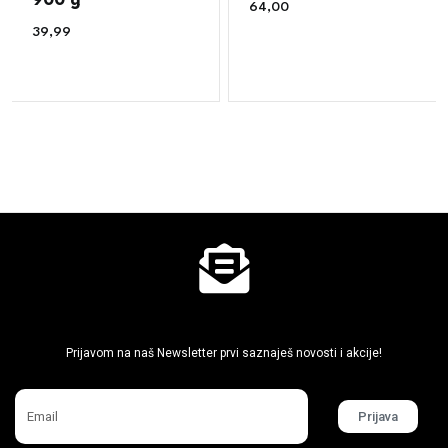
900 g
64,00
€
39,99
€
Ne propusti super akcije
Prijavom na naš Newsletter prvi saznaješ novosti i akcije!
Prijava