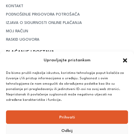
KONTAKT
PODNOŠENJE PRIGOVORA POTROŠAČA
IZJAVA O SIGURNOSTI ONLINE PLAĆANJA
MOJ RAČUN
RASKID UGOVORA
PLAĆANJE I DOSTAVA
Upravljajte pristankom
DPD Kurirska služba
– iznad potrošenih 55 eura dostava je
besplatna, dok je za manje iznose potrebno izdvojiti 5 eura
Da bismo pružili najbolje iskustvo, koristimo tehnologije poput kolačića za
čuvanje i/ili pristup informacijama o uređaju. Suglasnost s ovim
tehnologijama će nam omogućiti da obrađujemo podatke kao što su
ponašanje pri pregledavanju ili jedinstveni ID-ovi na ovoj web stranici.
Plaćanje:
Nepristanak ili povlačenje suglasnosti može negativno utjecati na
Bankovna transakcija, plaćanje prilikom preuzimanja, CorvusPay
određene karakteristike i funkcije.
Prihvati
Odbij