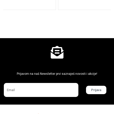
Ne propusti super akcije
Prijavom na naš Newsletter prvi saznaješ novosti i akcije!
Prijava