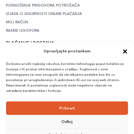
PODNOŠENJE PRIGOVORA POTROŠAČA
IZJAVA O SIGURNOSTI ONLINE PLAĆANJA
MOJ RAČUN
RASKID UGOVORA
PLAĆANJE I DOSTAVA
Upravljajte pristankom
DPD Kurirska služba
– iznad potrošenih 55 eura dostava je
besplatna, dok je za manje iznose potrebno izdvojiti 5 eura
Da bismo pružili najbolje iskustvo, koristimo tehnologije poput kolačića za
čuvanje i/ili pristup informacijama o uređaju. Suglasnost s ovim
tehnologijama će nam omogućiti da obrađujemo podatke kao što su
ponašanje pri pregledavanju ili jedinstveni ID-ovi na ovoj web stranici.
Plaćanje:
Nepristanak ili povlačenje suglasnosti može negativno utjecati na
Bankovna transakcija, plaćanje prilikom preuzimanja, CorvusPay
određene karakteristike i funkcije.
Prihvati
Odbij