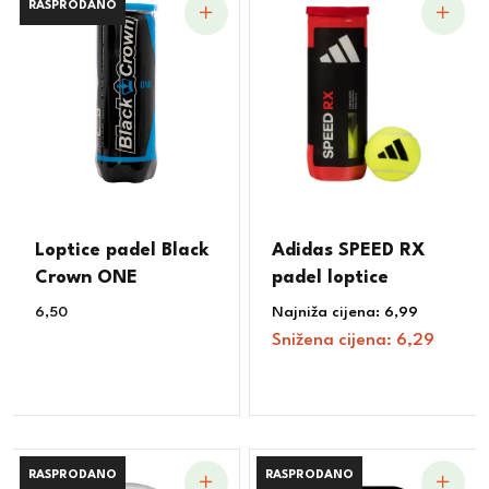
RASPRODANO
RASPRODANO
Loptice padel Black
Adidas SPEED RX
Crown ONE
padel loptice
6,50
€
Najniža cijena:
6,99
€
Snižena cijena:
6,29
€
RASPRODANO
RASPRODANO
RASPRODANO
RASPRODANO