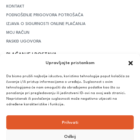
KONTAKT
PODNOŠENJE PRIGOVORA POTROŠAČA
IZJAVA O SIGURNOSTI ONLINE PLAĆANJA
MOJ RAČUN
RASKID UGOVORA
PLAĆANJE I DOSTAVA
Upravljajte pristankom
DPD Kurirska služba
– iznad potrošenih 55 eura dostava je
besplatna, dok je za manje iznose potrebno izdvojiti 5 eura
Da bismo pružili najbolje iskustvo, koristimo tehnologije poput kolačića za
čuvanje i/ili pristup informacijama o uređaju. Suglasnost s ovim
tehnologijama će nam omogućiti da obrađujemo podatke kao što su
ponašanje pri pregledavanju ili jedinstveni ID-ovi na ovoj web stranici.
Plaćanje:
Nepristanak ili povlačenje suglasnosti može negativno utjecati na
Bankovna transakcija, plaćanje prilikom preuzimanja, CorvusPay
određene karakteristike i funkcije.
Prihvati
Odbij