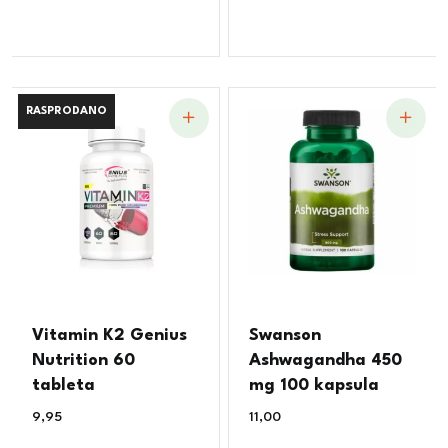
RASPRODANO
RASPRODANO
Vitamin K2 Genius
Swanson
Nutrition 60
Ashwagandha 450
tableta
mg 100 kapsula
9,95
€
11,00
€