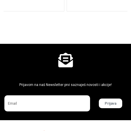
Ne propusti super akcije
Prijavom na naš Newsletter prvi saznaješ novosti i akcije!
Prijava