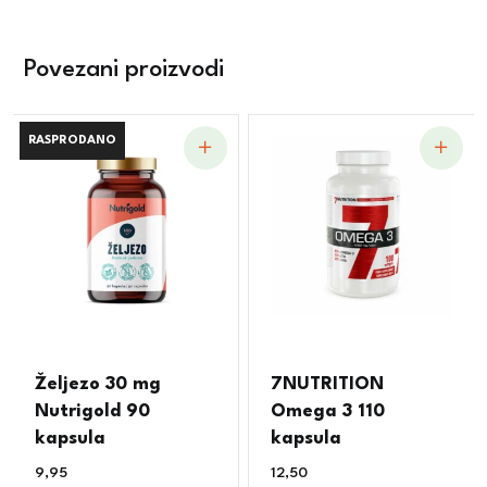
Povezani proizvodi
RASPRODANO
RASPRODANO
Željezo 30 mg
7NUTRITION
Nutrigold 90
Omega 3 110
kapsula
kapsula
9,95
€
12,50
€