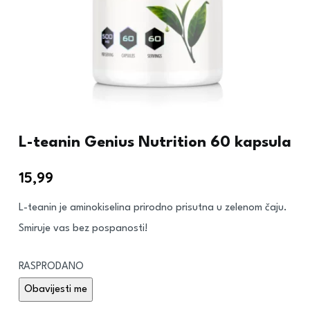
L-teanin Genius Nutrition 60 kapsula
15,99
€
L-teanin je aminokiselina prirodno prisutna u zelenom čaju.
Smiruje vas bez pospanosti!
RASPRODANO