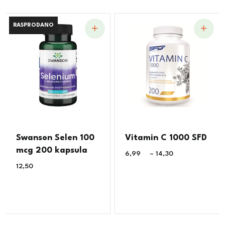
RASPRODANO
RASPRODANO
Swanson Selen 100
Vitamin C 1000 SFD
mcg 200 kapsula
6,99
€
–
14,30
€
12,50
€