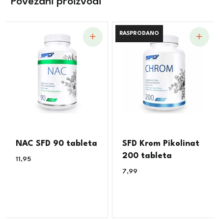
Povezani proizvodi
RASPRODANO
RASPRODANO
NAC SFD 90 tableta
SFD Krom Pikolinat
200 tableta
11,95
€
7,99
€