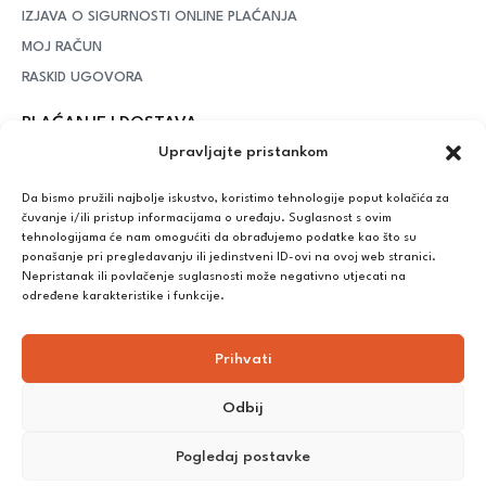
IZJAVA O SIGURNOSTI ONLINE PLAĆANJA
MOJ RAČUN
RASKID UGOVORA
PLAĆANJE I DOSTAVA
Upravljajte pristankom
DPD Kurirska služba
– iznad potrošenih 55 eura dostava je
besplatna, dok je za manje iznose potrebno izdvojiti 5 eura
Da bismo pružili najbolje iskustvo, koristimo tehnologije poput kolačića za
čuvanje i/ili pristup informacijama o uređaju. Suglasnost s ovim
tehnologijama će nam omogućiti da obrađujemo podatke kao što su
ponašanje pri pregledavanju ili jedinstveni ID-ovi na ovoj web stranici.
Plaćanje:
Nepristanak ili povlačenje suglasnosti može negativno utjecati na
Bankovna transakcija, plaćanje prilikom preuzimanja, CorvusPay
određene karakteristike i funkcije.
Prihvati
Odbij
Pogledaj postavke
©
2025
Nutrikong. Sva prava pridržana. Izrada:
cWebSpace