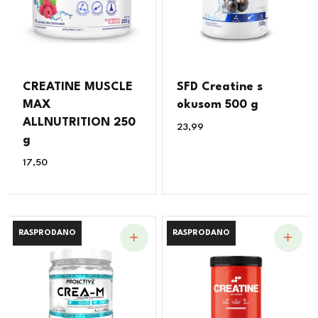
CREATINE MUSCLE
SFD Creatine s
MAX
okusom 500 g
ALLNUTRITION 250
23,99
€
g
17,50
€
RASPRODANO
RASPRODANO
RASPRODANO
RASPRODANO