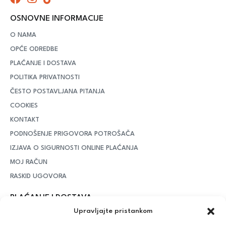
OSNOVNE INFORMACIJE
O NAMA
OPĆE ODREDBE
PLAĆANJE I DOSTAVA
POLITIKA PRIVATNOSTI
ČESTO POSTAVLJANA PITANJA
COOKIES
KONTAKT
PODNOŠENJE PRIGOVORA POTROŠAČA
IZJAVA O SIGURNOSTI ONLINE PLAĆANJA
MOJ RAČUN
RASKID UGOVORA
PLAĆANJE I DOSTAVA
Upravljajte pristankom
DPD Kurirska služba
– iznad potrošenih 55 eura dostava je
besplatna, dok je za manje iznose potrebno izdvojiti 5 eura