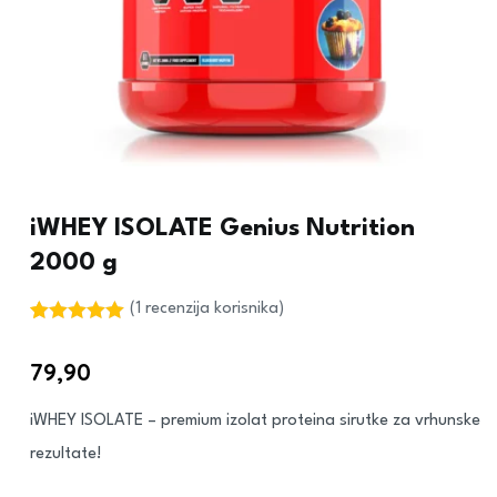
iWHEY ISOLATE Genius Nutrition
2000 g
(
1
recenzija korisnika)
Korisnička
1
ocjena:
5.00
79,90
€
od ukupno 5
(
korisnika)
iWHEY ISOLATE – premium izolat proteina sirutke za vrhunske
rezultate!