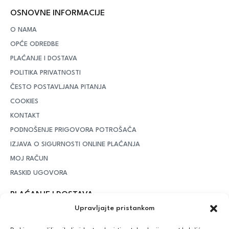
OSNOVNE INFORMACIJE
O NAMA
OPĆE ODREDBE
PLAĆANJE I DOSTAVA
POLITIKA PRIVATNOSTI
ČESTO POSTAVLJANA PITANJA
COOKIES
KONTAKT
PODNOŠENJE PRIGOVORA POTROŠAČA
IZJAVA O SIGURNOSTI ONLINE PLAĆANJA
MOJ RAČUN
RASKID UGOVORA
PLAĆANJE I DOSTAVA
Upravljajte pristankom
DPD Kurirska služba
– iznad potrošenih 55 eura dostava je
besplatna, dok je za manje iznose potrebno izdvojiti 5 eura