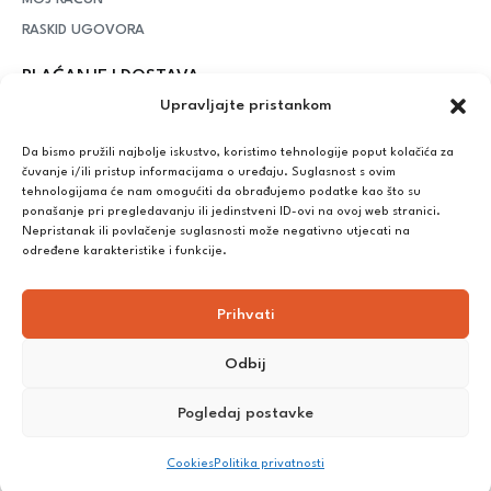
RASKID UGOVORA
PLAĆANJE I DOSTAVA
Upravljajte pristankom
DPD Kurirska služba
– iznad potrošenih 55 eura dostava je
besplatna, dok je za manje iznose potrebno izdvojiti 5 eura
Da bismo pružili najbolje iskustvo, koristimo tehnologije poput kolačića za
čuvanje i/ili pristup informacijama o uređaju. Suglasnost s ovim
tehnologijama će nam omogućiti da obrađujemo podatke kao što su
ponašanje pri pregledavanju ili jedinstveni ID-ovi na ovoj web stranici.
Plaćanje:
Nepristanak ili povlačenje suglasnosti može negativno utjecati na
Bankovna transakcija, plaćanje prilikom preuzimanja, CorvusPay
određene karakteristike i funkcije.
Prihvati
Odbij
Pogledaj postavke
©
2025
Nutrikong. Sva prava pridržana. Izrada:
cWebSpace
Cookies
Politika privatnosti
d.o.o.