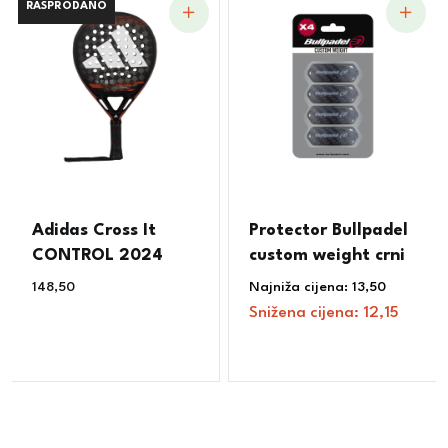
RASPRODANO
RASPRODANO
Adidas Cross It
Protector Bullpadel
CONTROL 2024
custom weight crni
148,50
€
Najniža cijena:
13,50
€
Snižena cijena:
12,15
€