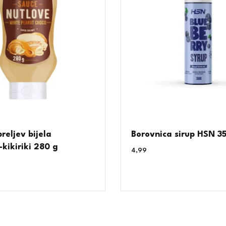
reljev bijela
Borovnica sirup HSN 3
kikiriki 280 g
4,99
€