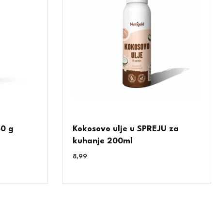
50 g
Kokosovo ulje u SPREJU za
kuhanje 200ml
8,99
€