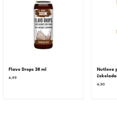
Flavo Drops 38 ml
Nutlove p
čokolada-
6,99
€
6,50
€