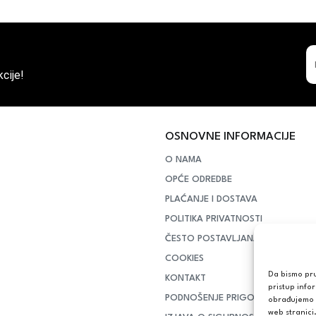
cije!
OSNOVNE INFORMACIJE
O NAMA
OPĆE ODREDBE
PLAĆANJE I DOSTAVA
POLITIKA PRIVATNOSTI
ČESTO POSTAVLJANA PITANJA
COOKIES
Da bismo pruž
KONTAKT
pristup info
PODNOŠENJE PRIGOVORA POTR
obrađujemo p
web stranici