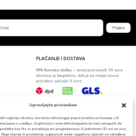
Prijava
PLAĆANJE I DOSTAVA
DPD Kurirska služba
– iznad potrošenih 55 eura
dostava je besplatna, dok je za manje iznose
potrebno izdvojiti 5 eura
Plaćanje:
Upravljajte pristankom
Bankovna transakcija, plaćanje prilikom
preuzimanja, CorvusPay
ili najbolje iskustvo, koristimo tehnologije poput kolačića za čuvanje i/ili
rmacijama o uređaju. Suglasnost s ovim tehnologijama će nam omogućiti da
OŠAČA
odatke kao što su ponašanje pri pregledavanju ili jedinstveni ID-ovi na ovoj
. Nepristanak ili povlačenje suglasnosti može negativno utjecati na određene