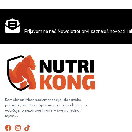
Ne propusti super akcije
Prijavom na naš Newsletter prvi saznaješ novosti i ak
Kompletan izbor suplementacije, dodataka
prehrani, sportske opreme pa i zdravih verzija
uobičajeno nezdrave hrane – sve na jednom
mjestu.