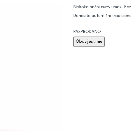
Niskokalorični curry umak. Bez
Donesite autentični tradicional
RASPRODANO