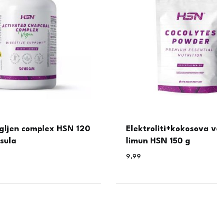
ugljen complex HSN 120
Elektroliti+kokosova 
sula
limun HSN 150 g
9,99
€