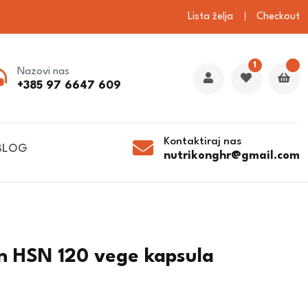
Lista želja
Checkout
1
Nazovi nas
+385 97 6647 609
Kontaktiraj nas
BLOG
nutrikonghr@gmail.com
tin HSN 120 vege kapsula