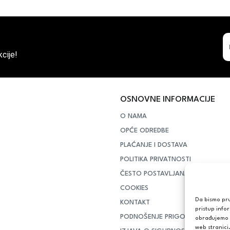
cije!
OSNOVNE INFORMACIJE
O NAMA
OPĆE ODREDBE
PLAĆANJE I DOSTAVA
POLITIKA PRIVATNOSTI
ČESTO POSTAVLJANA PITANJA
COOKIES
Da bismo pruž
KONTAKT
pristup info
PODNOŠENJE PRIGOVORA POTR
obrađujemo p
web stranici