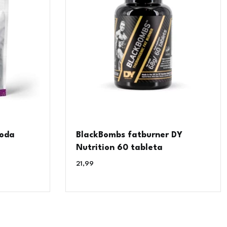
voda
BlackBombs fatburner DY
Nutrition 60 tableta
21,99
€