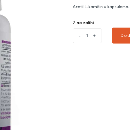
Acetil L-karnitin u kapsulama
7 na zalihi
Dod
-
+
Dod