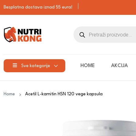
Besplatna dostava iznad 55 eura!
HOME
AKCIJA
Sve kategorije
Home
Acetil L-karnitin HSN 120 vege kapsula