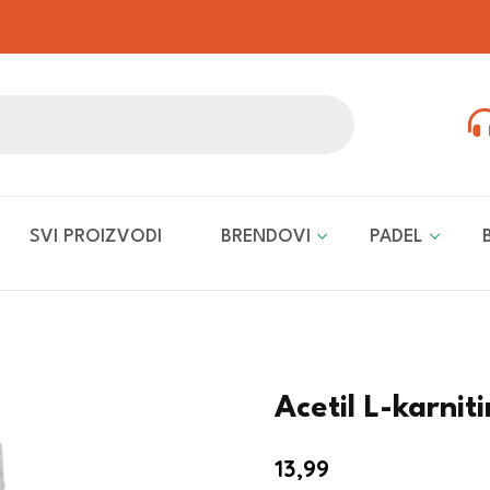
SVI PROIZVODI
BRENDOVI
PADEL
Acetil L-karni
13,99
€