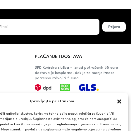
Prijava
PLAĆANJE I DOSTAVA
DPD Kurirska služba
– iznad potrošenih 55 eura
dostava je besplatna, dok je za manje iznose
potrebno izdvojiti 5 eura
Plaćanje:
Upravljajte pristankom
Bankovna transakcija, plaćanje prilikom
preuzimanja, CorvusPay
ili najbolje iskustvo, koristimo tehnologije poput kolačića za čuvanje i/ili
rmacijama o uređaju. Suglasnost s ovim tehnologijama će nam omogućiti da
OŠAČA
odatke kao što su ponašanje pri pregledavanju ili jedinstveni ID-ovi na ovoj
. Nepristanak ili povlačenje suglasnosti može negativno utjecati na određene