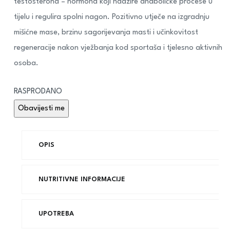
testosterona – hormona koji nadzire anaboličke procese u
tijelu i regulira spolni nagon. Pozitivno utječe na izgradnju
mišićne mase, brzinu sagorijevanja masti i učinkovitost
regeneracije nakon vježbanja kod sportaša i tjelesno aktivnih
osoba.
RASPRODANO
OPIS
NUTRITIVNE INFORMACIJE
UPOTREBA