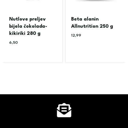
Nutlove preljev
Beta alanin
bijela čokolada-
Allnutrition 250 g
kikiriki 280 g
12,99
€
6,50
€
Ne propusti super akcije