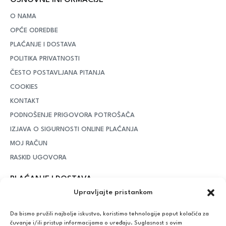
O NAMA
OPĆE ODREDBE
PLAĆANJE I DOSTAVA
POLITIKA PRIVATNOSTI
ČESTO POSTAVLJANA PITANJA
COOKIES
KONTAKT
PODNOŠENJE PRIGOVORA POTROŠAČA
IZJAVA O SIGURNOSTI ONLINE PLAĆANJA
MOJ RAČUN
RASKID UGOVORA
PLAĆANJE I DOSTAVA
Upravljajte pristankom
DPD Kurirska služba
– iznad potrošenih 55 eura dostava je
besplatna, dok je za manje iznose potrebno izdvojiti 5 eura
Da bismo pružili najbolje iskustvo, koristimo tehnologije poput kolačića za
čuvanje i/ili pristup informacijama o uređaju. Suglasnost s ovim