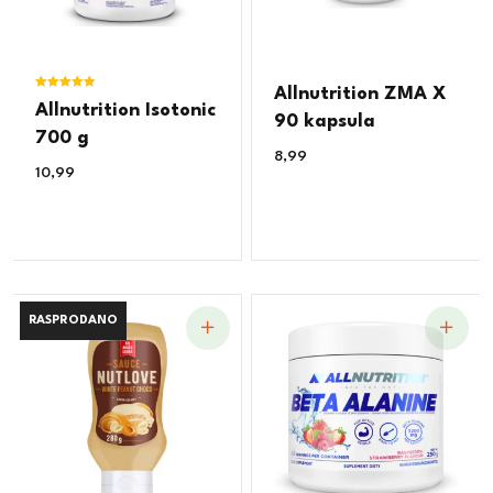
Allnutrition ZMA X
Ocjenjeno
Allnutrition Isotonic
5.00
90 kapsula
od 5
700 g
8,99
€
10,99
€
RASPRODANO
RASPRODANO