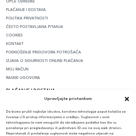
OPĆE ODREDBE
PLAĆANJE I DOSTAVA
POLITIKA PRIVATNOSTI
ČESTO POSTAVLJANA PITANJA
COOKIES
KONTAKT
PODNOŠENJE PRIGOVORA POTROŠAČA
IZJAVA O SIGURNOSTI ONLINE PLAĆANJA
MOJ RAČUN
RASKID UGOVORA
PLAĆANJE I DOSTAVA
Upravljajte pristankom
DPD Kurirska služba
– iznad potrošenih 55 eura dostava je
besplatna, dok je za manje iznose potrebno izdvojiti 5 eura
Da bismo pružili najbolje iskustvo, koristimo tehnologije poput kolačića za
čuvanje i/ili pristup informacijama o uređaju. Suglasnost s ovim
tehnologijama će nam omogućiti da obrađujemo podatke kao što su
ponašanje pri pregledavanju ili jedinstveni ID-ovi na ovoj web stranici.
Plaćanje:
Nepristanak ili povlačenje suglasnosti može negativno utjecati na
Bankovna transakcija, plaćanje prilikom preuzimanja, CorvusPay