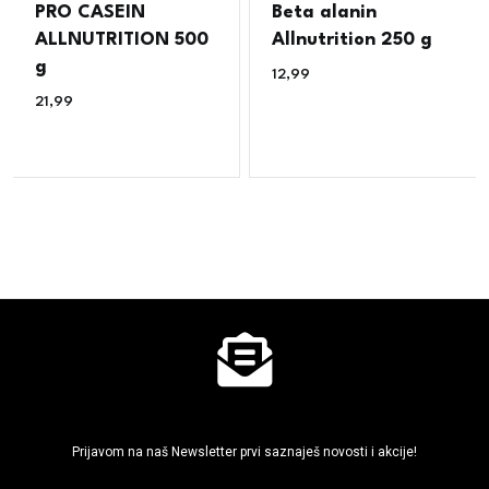
PRO CASEIN
Beta alanin
ALLNUTRITION 500
Allnutrition 250 g
g
12,99
€
21,99
€
Ne propusti super akcije
Prijavom na naš Newsletter prvi saznaješ novosti i akcije!