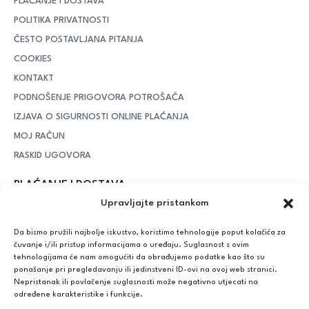
PLAĆANJE I DOSTAVA
POLITIKA PRIVATNOSTI
ČESTO POSTAVLJANA PITANJA
COOKIES
KONTAKT
PODNOŠENJE PRIGOVORA POTROŠAČA
IZJAVA O SIGURNOSTI ONLINE PLAĆANJA
MOJ RAČUN
RASKID UGOVORA
PLAĆANJE I DOSTAVA
Upravljajte pristankom
DPD Kurirska služba
– iznad potrošenih 55 eura dostava je
besplatna, dok je za manje iznose potrebno izdvojiti 5 eura
Da bismo pružili najbolje iskustvo, koristimo tehnologije poput kolačića za
čuvanje i/ili pristup informacijama o uređaju. Suglasnost s ovim
tehnologijama će nam omogućiti da obrađujemo podatke kao što su
ponašanje pri pregledavanju ili jedinstveni ID-ovi na ovoj web stranici.
Plaćanje:
Nepristanak ili povlačenje suglasnosti može negativno utjecati na
Bankovna transakcija, plaćanje prilikom preuzimanja, CorvusPay
određene karakteristike i funkcije.