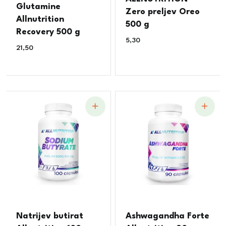
Ocjenjeno
Glutamine
5.00
Zero preljev Oreo
od 5
Allnutrition
500 g
Recovery 500 g
5,30
€
21,50
€
Natrijev butirat
Ashwagandha Forte