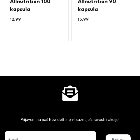
Allnutrition 100
Allnutrition 90
kapsula
kapsula
12,99
€
15,99
€
Ne propusti super akcije
Prijavom na naš Newsletter prvi saznaješ novosti i akcije!
Prijava