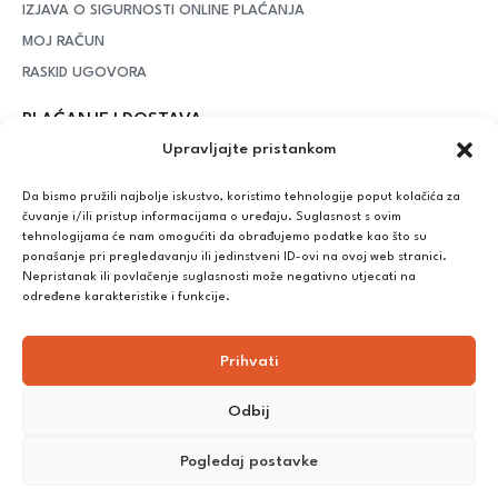
IZJAVA O SIGURNOSTI ONLINE PLAĆANJA
MOJ RAČUN
RASKID UGOVORA
PLAĆANJE I DOSTAVA
Upravljajte pristankom
DPD Kurirska služba
– iznad potrošenih 55 eura dostava je
besplatna, dok je za manje iznose potrebno izdvojiti 5 eura
Da bismo pružili najbolje iskustvo, koristimo tehnologije poput kolačića za
čuvanje i/ili pristup informacijama o uređaju. Suglasnost s ovim
tehnologijama će nam omogućiti da obrađujemo podatke kao što su
ponašanje pri pregledavanju ili jedinstveni ID-ovi na ovoj web stranici.
Plaćanje:
Nepristanak ili povlačenje suglasnosti može negativno utjecati na
Bankovna transakcija, plaćanje prilikom preuzimanja, CorvusPay
određene karakteristike i funkcije.
Prihvati
Odbij
Pogledaj postavke
©
2025
Nutrikong. Sva prava pridržana. Izrada:
cWebSpace