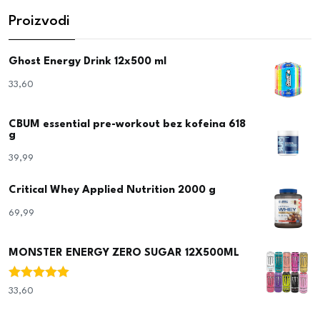
Proizvodi
Ghost Energy Drink 12x500 ml
33,60
€
CBUM essential pre-workout bez kofeina 618
g
39,99
€
Critical Whey Applied Nutrition 2000 g
69,99
€
MONSTER ENERGY ZERO SUGAR 12X500ML
Ocjenjeno
33,60
€
5.00
od 5