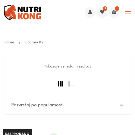
1
Home
vitamin K2
Prikazuje se jedan rezultat
RASPRODANO
RASPRODANO