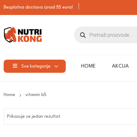
Besplatna dostava iznad 55 eura!
HOME
AKCIJA
Sve kategorije
Home
vitamin b5
Prikazuje se jedan rezultat