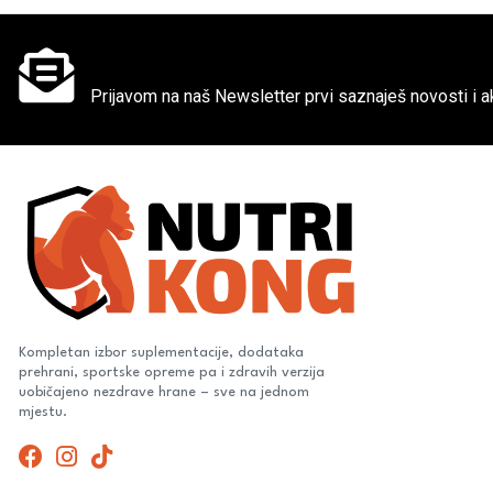
Ne propusti super akcije
Prijavom na naš Newsletter prvi saznaješ novosti i ak
Kompletan izbor suplementacije, dodataka
prehrani, sportske opreme pa i zdravih verzija
uobičajeno nezdrave hrane – sve na jednom
mjestu.