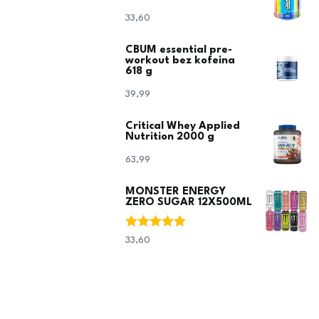
33,60
€
CBUM essential pre-
workout bez kofeina
618 g
39,99
€
Critical Whey Applied
Nutrition 2000 g
63,99
€
MONSTER ENERGY
ZERO SUGAR 12X500ML
Ocjenjeno
33,60
€
5.00
od 5