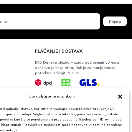
Prijava
PLAĆANJE I DOSTAVA
DPD Kurirska služba
– iznad potrošenih 55 eura
dostava je besplatna, dok je za manje iznose
potrebno izdvojiti 5 eura
Plaćanje:
Upravljajte pristankom
Bankovna transakcija, plaćanje prilikom
preuzimanja, CorvusPay
ili najbolje iskustvo, koristimo tehnologije poput kolačića za čuvanje i/ili
rmacijama o uređaju. Suglasnost s ovim tehnologijama će nam omogućiti da
OŠAČA
odatke kao što su ponašanje pri pregledavanju ili jedinstveni ID-ovi na ovoj
. Nepristanak ili povlačenje suglasnosti može negativno utjecati na određene
AĆANJA
e i funkcije.