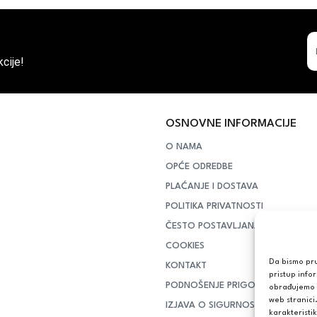
cije!
OSNOVNE INFORMACIJE
O NAMA
OPĆE ODREDBE
PLAĆANJE I DOSTAVA
POLITIKA PRIVATNOSTI
ČESTO POSTAVLJANA PITANJA
COOKIES
Da bismo pruž
KONTAKT
pristup info
PODNOŠENJE PRIGOVORA POTR
obrađujemo p
web stranici
IZJAVA O SIGURNOSTI ONLINE PL
karakteristik