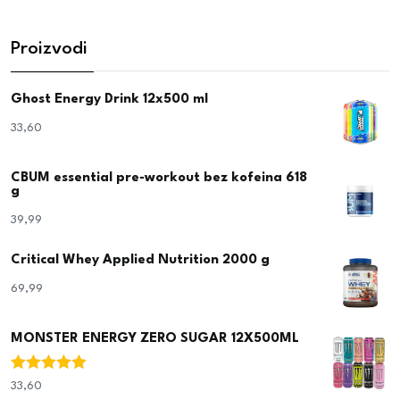
Proizvodi
Ghost Energy Drink 12x500 ml
33,60
€
CBUM essential pre-workout bez kofeina 618
g
39,99
€
Critical Whey Applied Nutrition 2000 g
69,99
€
MONSTER ENERGY ZERO SUGAR 12X500ML
Ocjenjeno
33,60
€
5.00
od 5