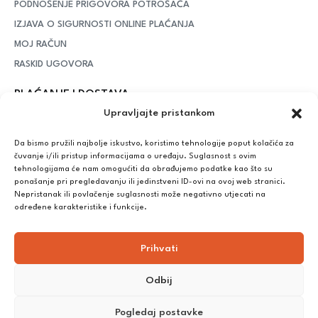
PODNOŠENJE PRIGOVORA POTROŠAČA
IZJAVA O SIGURNOSTI ONLINE PLAĆANJA
MOJ RAČUN
RASKID UGOVORA
PLAĆANJE I DOSTAVA
Upravljajte pristankom
DPD Kurirska služba
– iznad potrošenih 55 eura dostava je
besplatna, dok je za manje iznose potrebno izdvojiti 5 eura
Da bismo pružili najbolje iskustvo, koristimo tehnologije poput kolačića za
čuvanje i/ili pristup informacijama o uređaju. Suglasnost s ovim
tehnologijama će nam omogućiti da obrađujemo podatke kao što su
ponašanje pri pregledavanju ili jedinstveni ID-ovi na ovoj web stranici.
Plaćanje:
Nepristanak ili povlačenje suglasnosti može negativno utjecati na
Bankovna transakcija, plaćanje prilikom preuzimanja, CorvusPay
određene karakteristike i funkcije.
Prihvati
Odbij
Pogledaj postavke