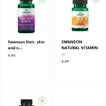
Swanson Hair, skin
SWANSON
and n...
NATURAL VITAMIN
...
11,95
€
6,99
€