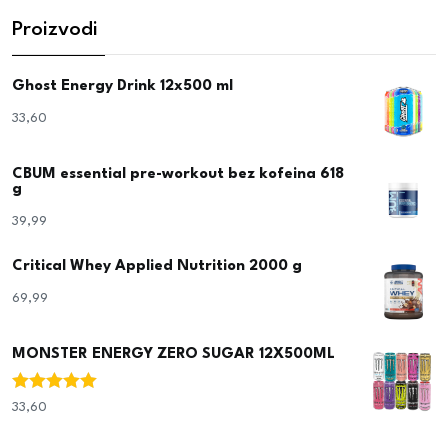
Proizvodi
Ghost Energy Drink 12x500 ml
33,60
€
CBUM essential pre-workout bez kofeina 618
g
39,99
€
Critical Whey Applied Nutrition 2000 g
69,99
€
MONSTER ENERGY ZERO SUGAR 12X500ML
Ocjenjeno
33,60
€
5.00
od 5