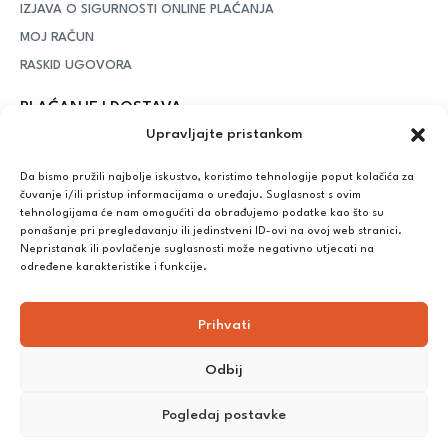
IZJAVA O SIGURNOSTI ONLINE PLAĆANJA
MOJ RAČUN
RASKID UGOVORA
PLAĆANJE I DOSTAVA
Upravljajte pristankom
DPD Kurirska služba
– iznad potrošenih 55 eura dostava je
besplatna, dok je za manje iznose potrebno izdvojiti 5 eura
Da bismo pružili najbolje iskustvo, koristimo tehnologije poput kolačića za
čuvanje i/ili pristup informacijama o uređaju. Suglasnost s ovim
tehnologijama će nam omogućiti da obrađujemo podatke kao što su
ponašanje pri pregledavanju ili jedinstveni ID-ovi na ovoj web stranici.
Plaćanje:
Nepristanak ili povlačenje suglasnosti može negativno utjecati na
Bankovna transakcija, plaćanje prilikom preuzimanja, CorvusPay
određene karakteristike i funkcije.
Prihvati
Odbij
Pogledaj postavke
©
2025
Nutrikong. Sva prava pridržana. Izrada:
cWebSpace