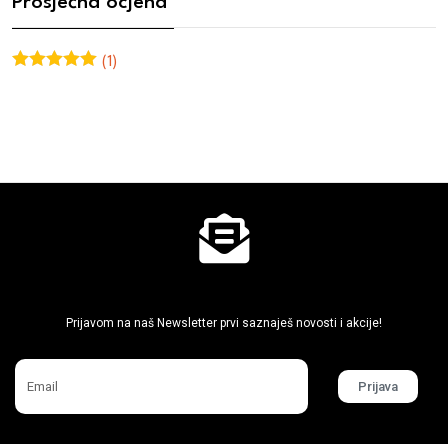
Prosječna ocjena
(1)
Ocjenjeno
5
od 5
Ne propusti super akcije
Prijavom na naš Newsletter prvi saznaješ novosti i akcije!
Prijava