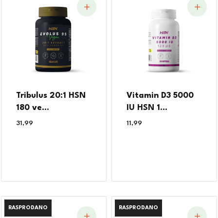
Tribulus 20:1 HSN
Vitamin D3 5000
180 ve...
IU HSN 1...
31,99
€
11,99
€
RASPRODANO
RASPRODANO
RASPRODANO
RASPRODANO