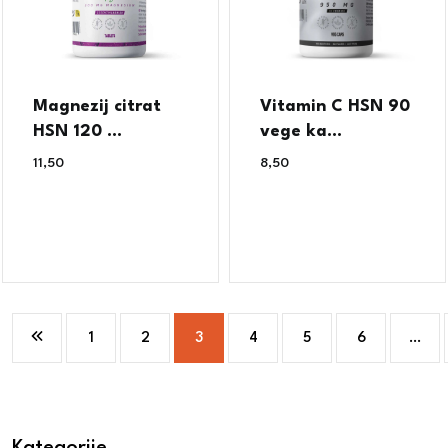
Magnezij citrat
Vitamin C HSN 90
HSN 120 ...
vege ka...
11,50
€
8,50
€
1
2
3
4
5
6
…