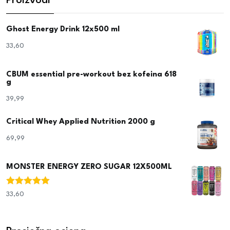
Proizvodi
Ghost Energy Drink 12x500 ml
33,60
€
CBUM essential pre-workout bez kofeina 618
g
39,99
€
Critical Whey Applied Nutrition 2000 g
69,99
€
MONSTER ENERGY ZERO SUGAR 12X500ML
Ocjenjeno
33,60
€
5.00
od 5