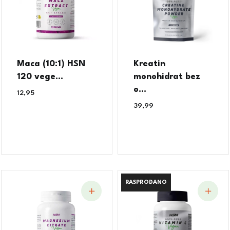
Maca (10:1) HSN
Kreatin
120 vege...
monohidrat bez
o...
12,95
€
39,99
€
RASPRODANO
RASPRODANO