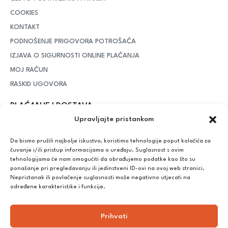
COOKIES
KONTAKT
PODNOŠENJE PRIGOVORA POTROŠAČA
IZJAVA O SIGURNOSTI ONLINE PLAĆANJA
MOJ RAČUN
RASKID UGOVORA
PLAĆANJE I DOSTAVA
Upravljajte pristankom
DPD Kurirska služba
– iznad potrošenih 55 eura dostava je
besplatna, dok je za manje iznose potrebno izdvojiti 5 eura
Da bismo pružili najbolje iskustvo, koristimo tehnologije poput kolačića za
čuvanje i/ili pristup informacijama o uređaju. Suglasnost s ovim
tehnologijama će nam omogućiti da obrađujemo podatke kao što su
ponašanje pri pregledavanju ili jedinstveni ID-ovi na ovoj web stranici.
Plaćanje:
Nepristanak ili povlačenje suglasnosti može negativno utjecati na
Bankovna transakcija, plaćanje prilikom preuzimanja, CorvusPay
određene karakteristike i funkcije.
Prihvati