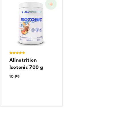
Ocjenjeno
Allnutrition
5.00
od 5
Isotonic 700 g
10,99
€