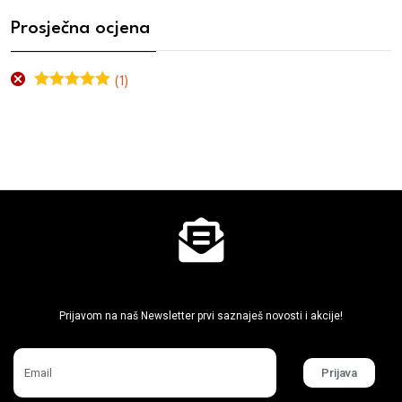
Prosječna ocjena
(1)
Ocjenjeno
5
od 5
Ne propusti super akcije
Prijavom na naš Newsletter prvi saznaješ novosti i akcije!
Prijava