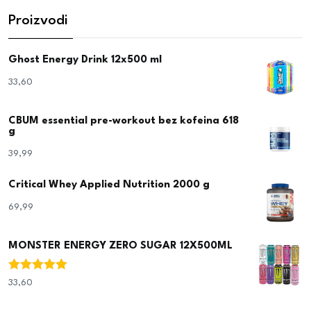
Proizvodi
Ghost Energy Drink 12x500 ml
33,60
€
CBUM essential pre-workout bez kofeina 618
g
39,99
€
Critical Whey Applied Nutrition 2000 g
69,99
€
MONSTER ENERGY ZERO SUGAR 12X500ML
Ocjenjeno
33,60
€
5.00
od 5