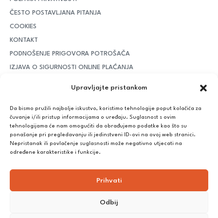
ČESTO POSTAVLJANA PITANJA
COOKIES
KONTAKT
PODNOŠENJE PRIGOVORA POTROŠAČA
IZJAVA O SIGURNOSTI ONLINE PLAĆANJA
MOJ RAČUN
Upravljajte pristankom
RASKID UGOVORA
Da bismo pružili najbolje iskustvo, koristimo tehnologije poput kolačića za
PLAĆANJE I DOSTAVA
čuvanje i/ili pristup informacijama o uređaju. Suglasnost s ovim
tehnologijama će nam omogućiti da obrađujemo podatke kao što su
DPD Kurirska služba
– iznad potrošenih 55 eura dostava je
ponašanje pri pregledavanju ili jedinstveni ID-ovi na ovoj web stranici.
besplatna, dok je za manje iznose potrebno izdvojiti 5 eura
Nepristanak ili povlačenje suglasnosti može negativno utjecati na
određene karakteristike i funkcije.
Plaćanje:
Prihvati
Bankovna transakcija, plaćanje prilikom preuzimanja, CorvusPay
Odbij