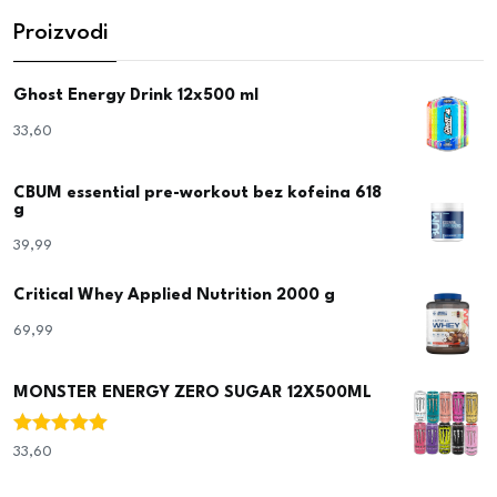
Proizvodi
Ghost Energy Drink 12x500 ml
33,60
€
CBUM essential pre-workout bez kofeina 618
g
39,99
€
Critical Whey Applied Nutrition 2000 g
69,99
€
MONSTER ENERGY ZERO SUGAR 12X500ML
Ocjenjeno
33,60
€
5.00
od 5