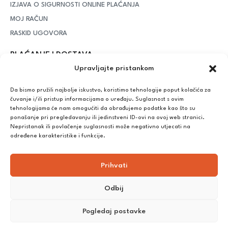
IZJAVA O SIGURNOSTI ONLINE PLAĆANJA
MOJ RAČUN
RASKID UGOVORA
PLAĆANJE I DOSTAVA
Upravljajte pristankom
DPD Kurirska služba
– iznad potrošenih 55 eura dostava je
besplatna, dok je za manje iznose potrebno izdvojiti 5 eura
Da bismo pružili najbolje iskustvo, koristimo tehnologije poput kolačića za
čuvanje i/ili pristup informacijama o uređaju. Suglasnost s ovim
tehnologijama će nam omogućiti da obrađujemo podatke kao što su
ponašanje pri pregledavanju ili jedinstveni ID-ovi na ovoj web stranici.
Plaćanje:
Nepristanak ili povlačenje suglasnosti može negativno utjecati na
Bankovna transakcija, plaćanje prilikom preuzimanja, CorvusPay
određene karakteristike i funkcije.
Prihvati
Odbij
Pogledaj postavke
©
2025
Nutrikong. Sva prava pridržana. Izrada:
cWebSpace