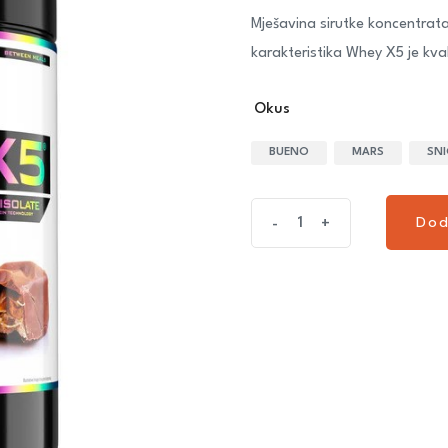
Mješavina sirutke koncentrata
karakteristika Whey X5 je kval
Okus
BUENO
MARS
SNI
Dod
-
+