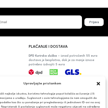
Prijava
PLAĆANJE I DOSTAVA
DPD Kurirska služba
– iznad potrošenih 55 eura
dostava je besplatna, dok je za manje iznose
potrebno izdvojiti 5 eura
Plaćanje:
Upravljajte pristankom
Bankovna transakcija, plaćanje prilikom
preuzimanja, CorvusPay
ili najbolje iskustvo, koristimo tehnologije poput kolačića za čuvanje i/ili
rmacijama o uređaju. Suglasnost s ovim tehnologijama će nam omogućiti da
OŠAČA
odatke kao što su ponašanje pri pregledavanju ili jedinstveni ID-ovi na ovoj
. Nepristanak ili povlačenje suglasnosti može negativno utjecati na određene