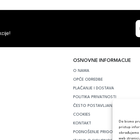
cije!
OSNOVNE INFORMACIJE
O NAMA
OPĆE ODREDBE
PLAĆANJE I DOSTAVA
POLITIKA PRIVATNOSTI
ČESTO POSTAVLJANA PITANJA
COOKIES
Da bismo pruž
KONTAKT
pristup info
PODNOŠENJE PRIGOVORA POTR
obrađujemo p
web stranici