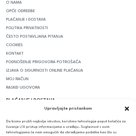
O NAMA
OPĆE ODREDBE
PLAĆANJE I DOSTAVA
POLITIKA PRIVATNOSTI
ČESTO POSTAVLJANA PITANJA
COOKIES
KONTAKT
PODNOŠENJE PRIGOVORA POTROŠAČA
IZJAVA O SIGURNOSTI ONLINE PLAĆANJA
MOJ RAČUN
RASKID UGOVORA
PLAĆANJE I DOSTAVA
Upravljajte pristankom
DPD Kurirska služba
– iznad potrošenih 55 eura dostava je
besplatna, dok je za manje iznose potrebno izdvojiti 5 eura
Da bismo pružili najbolje iskustvo, koristimo tehnologije poput kolačića za
čuvanje i/ili pristup informacijama o uređaju. Suglasnost s ovim
tehnologijama će nam omogućiti da obrađujemo podatke kao što su