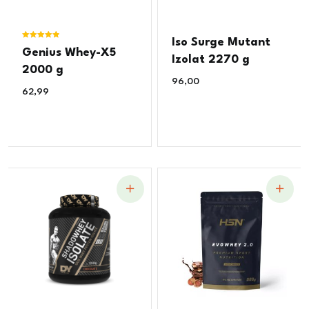
Iso Surge Mutant
Ocjenjeno
Genius Whey-X5
5.00
Izolat 2270 g
od 5
2000 g
96,00
€
62,99
€