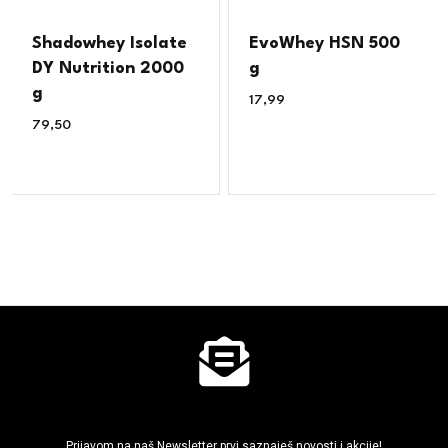
Shadowhey Isolate
EvoWhey HSN 500
DY Nutrition 2000
g
g
17,99
€
79,50
€
Ne propusti super akcije
Prijavom na naš Newsletter prvi saznaješ novosti i akcije!