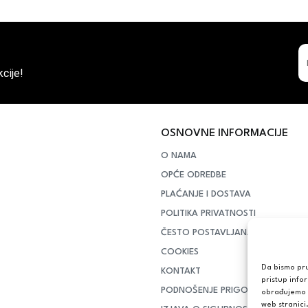
cije!
OSNOVNE INFORMACIJE
O NAMA
OPĆE ODREDBE
PLAĆANJE I DOSTAVA
POLITIKA PRIVATNOSTI
ČESTO POSTAVLJANA PITANJA
COOKIES
Da bismo pruž
KONTAKT
pristup info
PODNOŠENJE PRIGOVORA POTR
obrađujemo p
web stranici