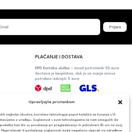
Prijava
PLAĆANJE I DOSTAVA
DPD Kurirska služba
– iznad potrošenih 55 eura
dostava je besplatna, dok je za manje iznose
potrebno izdvojiti 5 eura
Plaćanje:
Upravljajte pristankom
Bankovna transakcija, plaćanje prilikom
preuzimanja, CorvusPay
ili najbolje iskustvo, koristimo tehnologije poput kolačića za čuvanje i/ili
rmacijama o uređaju. Suglasnost s ovim tehnologijama će nam omogućiti da
OŠAČA
odatke kao što su ponašanje pri pregledavanju ili jedinstveni ID-ovi na ovoj
. Nepristanak ili povlačenje suglasnosti može negativno utjecati na određene