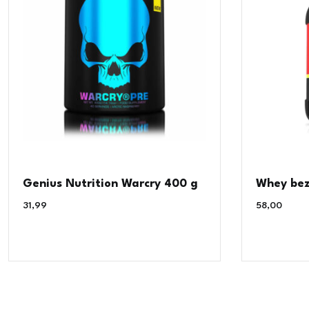
Genius Nutrition Warcry 400 g
Whey bez
31,99
€
58,00
€