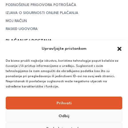
PODNOŠENJE PRIGOVORA POTROŠAČA
IZJAVA O SIGURNOSTI ONLINE PLAĆANJA
MOJ RAČUN
RASKID UGOVORA
PLAĆANJE I DOSTAVA
Upravljajte pristankom
DPD Kurirska služba
– iznad potrošenih 55 eura dostava je
besplatna, dok je za manje iznose potrebno izdvojiti 5 eura
Da bismo pružili najbolje iskustvo, koristimo tehnologije poput kolačića za
čuvanje i/ili pristup informacijama o uređaju. Suglasnost s ovim
tehnologijama će nam omogućiti da obrađujemo podatke kao što su
ponašanje pri pregledavanju ili jedinstveni ID-ovi na ovoj web stranici.
Plaćanje:
Nepristanak ili povlačenje suglasnosti može negativno utjecati na
Bankovna transakcija, plaćanje prilikom preuzimanja, CorvusPay
određene karakteristike i funkcije.
Prihvati
Odbij