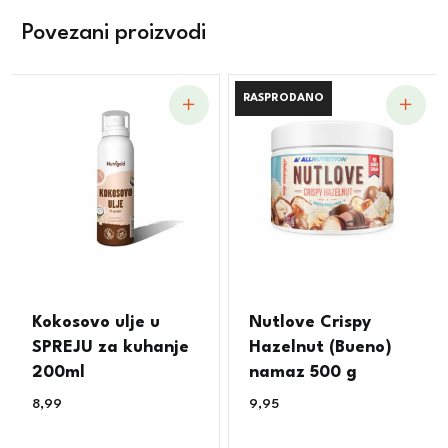
Povezani proizvodi
RASPRODANO
RASPRODANO
Kokosovo ulje u
Nutlove Crispy
SPREJU za kuhanje
Hazelnut (Bueno)
200ml
namaz 500 g
8,99
€
9,95
€