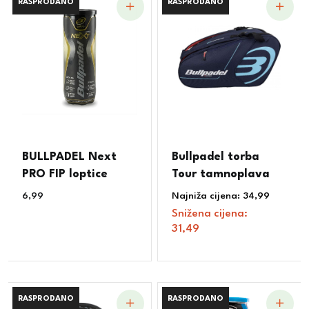
RASPRODANO
RASPRODANO
RASPRODANO
RASPRODANO
BULLPADEL Next
Bullpadel torba
PRO FIP loptice
Tour tamnoplava
6,99
€
Najniža cijena:
34,99
€
Snižena cijena:
31,49
€
RASPRODANO
RASPRODANO
RASPRODANO
RASPRODANO