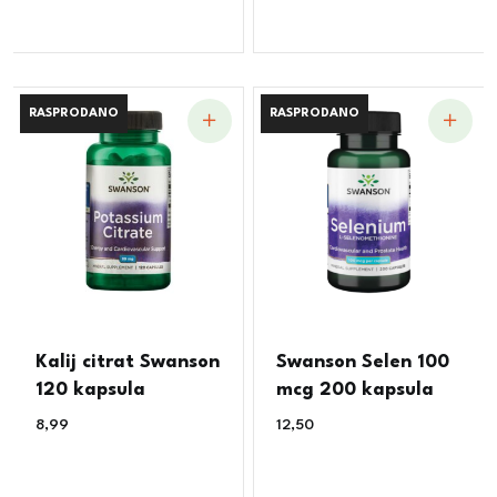
RASPRODANO
RASPRODANO
RASPRODANO
RASPRODANO
Kalij citrat Swanson
Swanson Selen 100
120 kapsula
mcg 200 kapsula
8,99
€
12,50
€