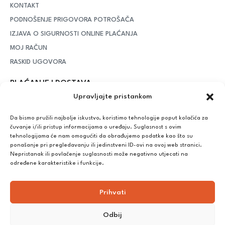
KONTAKT
PODNOŠENJE PRIGOVORA POTROŠAČA
IZJAVA O SIGURNOSTI ONLINE PLAĆANJA
MOJ RAČUN
RASKID UGOVORA
PLAĆANJE I DOSTAVA
Upravljajte pristankom
DPD Kurirska služba
– iznad potrošenih 55 eura dostava je
besplatna, dok je za manje iznose potrebno izdvojiti 5 eura
Da bismo pružili najbolje iskustvo, koristimo tehnologije poput kolačića za
čuvanje i/ili pristup informacijama o uređaju. Suglasnost s ovim
tehnologijama će nam omogućiti da obrađujemo podatke kao što su
ponašanje pri pregledavanju ili jedinstveni ID-ovi na ovoj web stranici.
Plaćanje:
Nepristanak ili povlačenje suglasnosti može negativno utjecati na
Bankovna transakcija, plaćanje prilikom preuzimanja, CorvusPay
određene karakteristike i funkcije.
Prihvati
Odbij