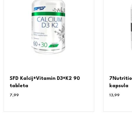
SFD Kalcij+Vitamin D3+K2 90
7Nutriti
tableta
kapsula
7,99
€
13,99
€