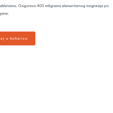
u tabletama. Osigurava 400 miligrama elementarnog magnezija po
gane.
aj u košaricu
aj u košaricu