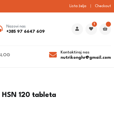
Lista želja
Checkout
1
Nazovi nas
+385 97 6647 609
Kontaktiraj nas
BLOG
nutrikonghr@gmail.com
t HSN 120 tableta