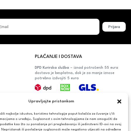
Prijava
PLAĆANJE I DOSTAVA
DPD Kurirska služba
– iznad potrošenih 55 eura
dostava je besplatna, dok je za manje iznose
potrebno izdvojiti 5 eura
Plaćanje:
Upravljajte pristankom
Bankovna transakcija, plaćanje prilikom
preuzimanja, CorvusPay
ili najbolje iskustvo, koristimo tehnologije poput kolačića za čuvanje i/ili
rmacijama o uređaju. Suglasnost s ovim tehnologijama će nam omogućiti da
OŠAČA
odatke kao što su ponašanje pri pregledavanju ili jedinstveni ID-ovi na ovoj
. Nepristanak ili povlačenje suglasnosti može negativno utjecati na određene