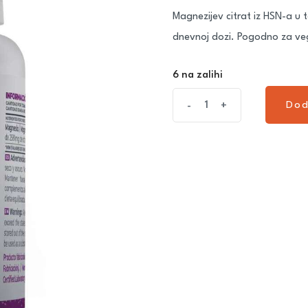
Magnezijev citrat iz HSN-a 
dnevnoj dozi. Pogodno za ve
6 na zalihi
Dod
-
+
Dod