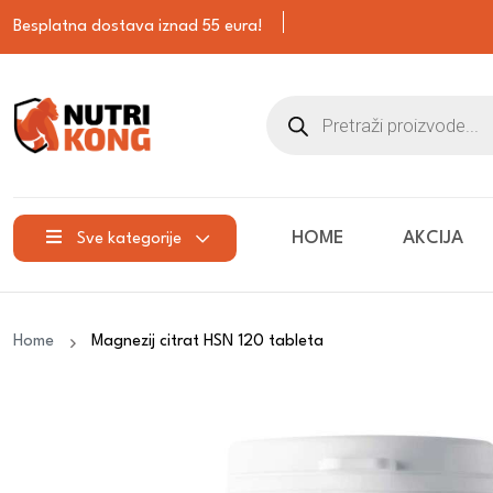
Besplatna dostava iznad 55 eura!
HOME
AKCIJA
Sve kategorije
Home
Magnezij citrat HSN 120 tableta