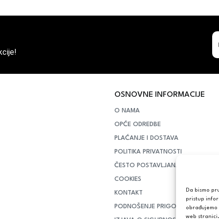
cije!
OSNOVNE INFORMACIJE
O NAMA
OPĆE ODREDBE
PLAĆANJE I DOSTAVA
POLITIKA PRIVATNOSTI
ČESTO POSTAVLJANA PITANJA
COOKIES
Da bismo pruž
KONTAKT
pristup info
PODNOŠENJE PRIGOVORA POTR
obrađujemo p
web stranici