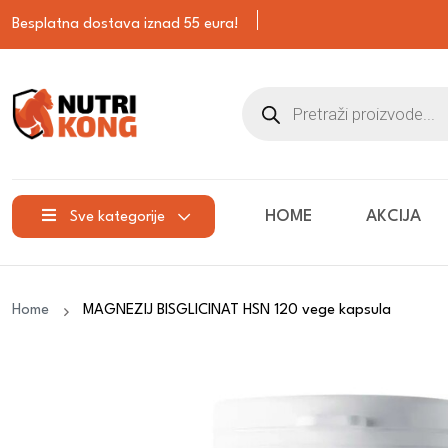
Besplatna dostava iznad 55 eura!
HOME
AKCIJA
Sve kategorije
Home
MAGNEZIJ BISGLICINAT HSN 120 vege kapsula