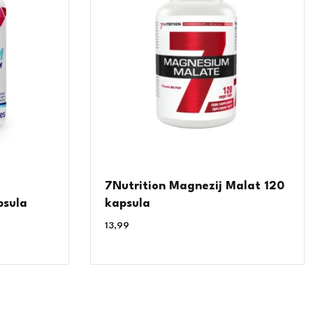
7Nutrition Magnezij Malat 120
psula
kapsula
13,99
€