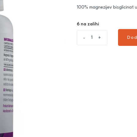
100% magnezijev bisglicinat
6 na zalihi
Dod
-
+
Dod