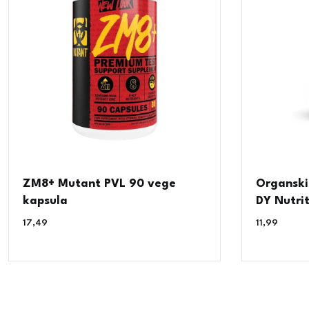
ZM8+ Mutant PVL 90 vege
Organski
kapsula
DY Nutrit
17,49
€
11,99
€