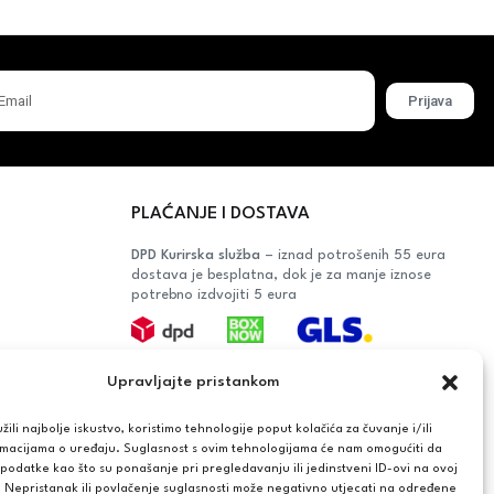
Prijava
PLAĆANJE I DOSTAVA
DPD Kurirska služba
– iznad potrošenih 55 eura
dostava je besplatna, dok je za manje iznose
potrebno izdvojiti 5 eura
Plaćanje:
Upravljajte pristankom
Bankovna transakcija, plaćanje prilikom
preuzimanja, CorvusPay
ili najbolje iskustvo, koristimo tehnologije poput kolačića za čuvanje i/ili
rmacijama o uređaju. Suglasnost s ovim tehnologijama će nam omogućiti da
OŠAČA
odatke kao što su ponašanje pri pregledavanju ili jedinstveni ID-ovi na ovoj
. Nepristanak ili povlačenje suglasnosti može negativno utjecati na određene