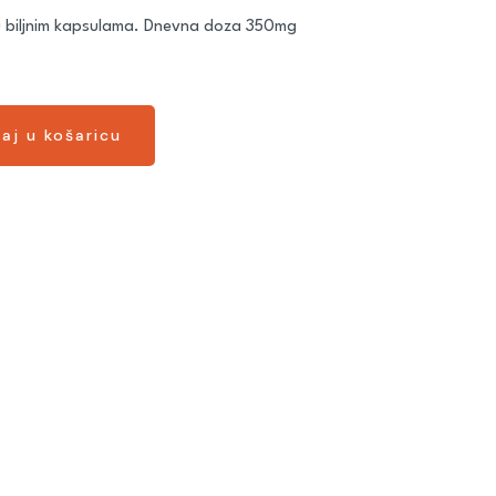
 u biljnim kapsulama. Dnevna doza 350mg
aj u košaricu
aj u košaricu