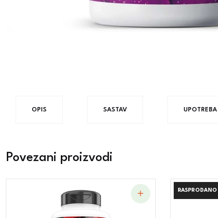
OPIS
SASTAV
UPOTREBA
Povezani proizvodi
RASPRODANO
RASPRODANO