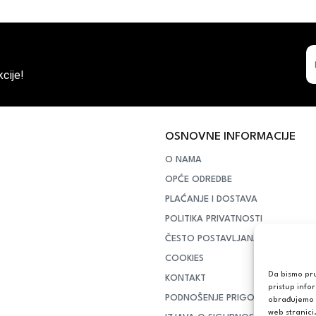
cije!
OSNOVNE INFORMACIJE
O NAMA
OPĆE ODREDBE
PLAĆANJE I DOSTAVA
POLITIKA PRIVATNOSTI
ČESTO POSTAVLJANA PITANJA
COOKIES
Da bismo pruž
KONTAKT
pristup info
PODNOŠENJE PRIGOVORA POTR
obrađujemo p
web stranici