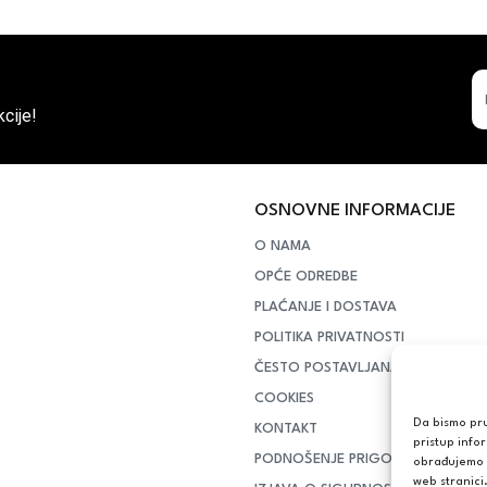
cije!
OSNOVNE INFORMACIJE
O NAMA
OPĆE ODREDBE
PLAĆANJE I DOSTAVA
POLITIKA PRIVATNOSTI
ČESTO POSTAVLJANA PITANJA
COOKIES
Da bismo pruž
KONTAKT
pristup info
PODNOŠENJE PRIGOVORA POTR
obrađujemo p
web stranici