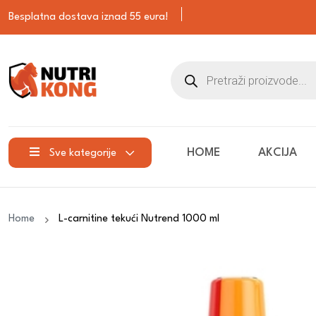
Besplatna dostava iznad 55 eura!
HOME
AKCIJA
Sve kategorije
Home
L-carnitine tekući Nutrend 1000 ml