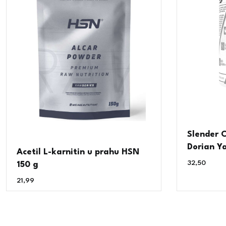
Slender C
Dorian Y
Acetil L-karnitin u prahu HSN
32,50
€
150 g
21,99
€