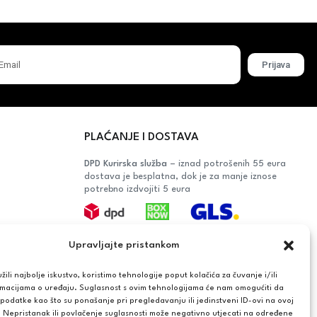
Prijava
PLAĆANJE I DOSTAVA
DPD Kurirska služba
– iznad potrošenih 55 eura
dostava je besplatna, dok je za manje iznose
potrebno izdvojiti 5 eura
Plaćanje:
Upravljajte pristankom
Bankovna transakcija, plaćanje prilikom
preuzimanja, CorvusPay
ili najbolje iskustvo, koristimo tehnologije poput kolačića za čuvanje i/ili
rmacijama o uređaju. Suglasnost s ovim tehnologijama će nam omogućiti da
OŠAČA
odatke kao što su ponašanje pri pregledavanju ili jedinstveni ID-ovi na ovoj
. Nepristanak ili povlačenje suglasnosti može negativno utjecati na određene