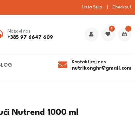
Lista želja
Checkout
1
Nazovi nas
+385 97 6647 609
Kontaktiraj nas
BLOG
nutrikonghr@gmail.com
kući Nutrend 1000 ml