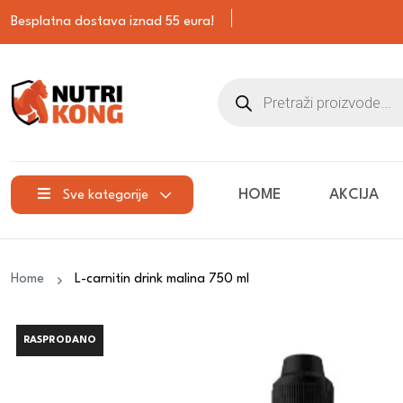
Besplatna dostava iznad 55 eura!
HOME
AKCIJA
Sve kategorije
Home
L-carnitin drink malina 750 ml
RASPRODANO