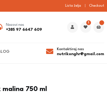
Lista želja
Checkout
1
Nazovi nas
+385 97 6647 609
Kontaktiraj nas
BLOG
nutrikonghr@gmail.com
k malina 750 ml