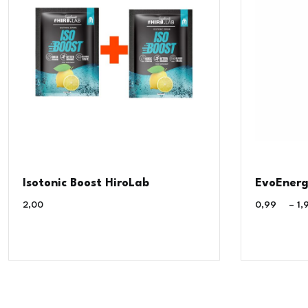
Isotonic Boost HiroLab
EvoEnerg
2,00
€
0,99
€
–
1,