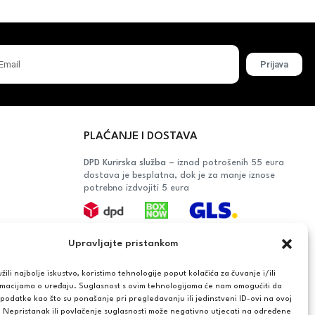
Prijava
PLAĆANJE I DOSTAVA
DPD Kurirska služba
– iznad potrošenih 55 eura
dostava je besplatna, dok je za manje iznose
potrebno izdvojiti 5 eura
Plaćanje:
Upravljajte pristankom
Bankovna transakcija, plaćanje prilikom
preuzimanja, CorvusPay
ili najbolje iskustvo, koristimo tehnologije poput kolačića za čuvanje i/ili
rmacijama o uređaju. Suglasnost s ovim tehnologijama će nam omogućiti da
OŠAČA
odatke kao što su ponašanje pri pregledavanju ili jedinstveni ID-ovi na ovoj
. Nepristanak ili povlačenje suglasnosti može negativno utjecati na određene