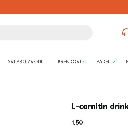
SVI PROIZVODI
BRENDOVI
PADEL
L-carnitin drin
1,50
€