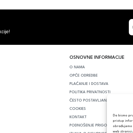
cije!
OSNOVNE INFORMACIJE
O NAMA
OPĆE ODREDBE
PLAĆANJE I DOSTAVA
POLITIKA PRIVATNOSTI
ČESTO POSTAVLJANA PITANJA
COOKIES
Da bismo pruž
KONTAKT
pristup info
PODNOŠENJE PRIGOVORA POTR
obrađujemo p
web stranici