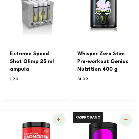
Extreme Speed
Whisper Zero Stim
Shot Olimp 25 ml
Pre-workout Genius
ampula
Nutrition 400 g
1,79
€
31,99
€
RASPRODANO
RASPRODANO