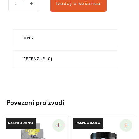
Dodaj u košaricu
-
+
Dodaj u košaricu
OPIS
RECENZIJE (0)
Povezani proizvodi
RASPRODANO
RASPRODANO
RASPRODANO
RASPRODANO