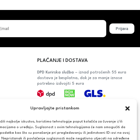
Prijava
PLAĆANJE I DOSTAVA
DPD Kurirska služba
– iznad potrošenih 55 eura
dostava je besplatna, dok je za manje iznose
potrebno izdvojiti 5 eura
Plaćanje:
Upravljajte pristankom
Bankovna transakcija, plaćanje prilikom
preuzimanja, CorvusPay
ili najbolje iskustvo, koristimo tehnologije poput kolačića za čuvanje i/ili
rmacijama o uređaju. Suglasnost s ovim tehnologijama će nam omogućiti da
OŠAČA
odatke kao što su ponašanje pri pregledavanju ili jedinstveni ID-ovi na ovoj
. Nepristanak ili povlačenje suglasnosti može negativno utjecati na određene