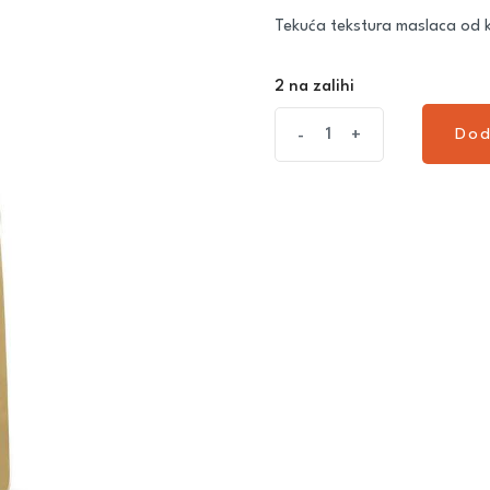
Tekuća tekstura maslaca od kiki
2 na zalihi
Dod
-
+
Dod