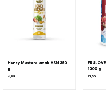
Honey Mustard umak HSN 350
FRULOVE 
g
1000 g
4,99
€
13,50
€