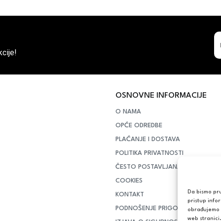
cije!
OSNOVNE INFORMACIJE
O NAMA
OPĆE ODREDBE
PLAĆANJE I DOSTAVA
POLITIKA PRIVATNOSTI
ČESTO POSTAVLJANA PITANJA
COOKIES
Da bismo pruž
KONTAKT
pristup info
PODNOŠENJE PRIGOVORA POTR
obrađujemo p
web stranici