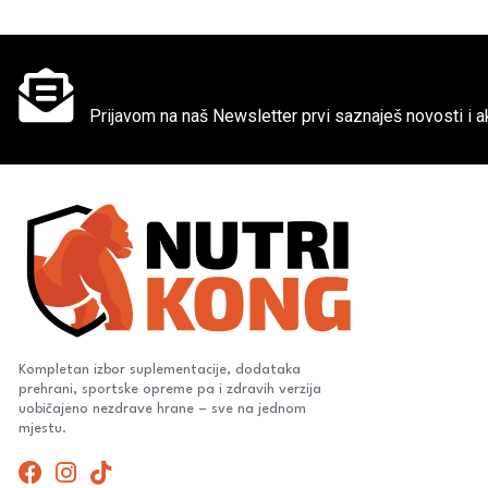
Ne propusti super akcije
Prijavom na naš Newsletter prvi saznaješ novosti i ak
Kompletan izbor suplementacije, dodataka
prehrani, sportske opreme pa i zdravih verzija
uobičajeno nezdrave hrane – sve na jednom
mjestu.