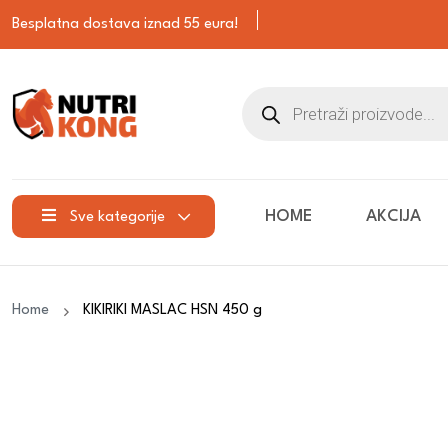
Besplatna dostava iznad 55 eura!
HOME
AKCIJA
Sve kategorije
Home
KIKIRIKI MASLAC HSN 450 g