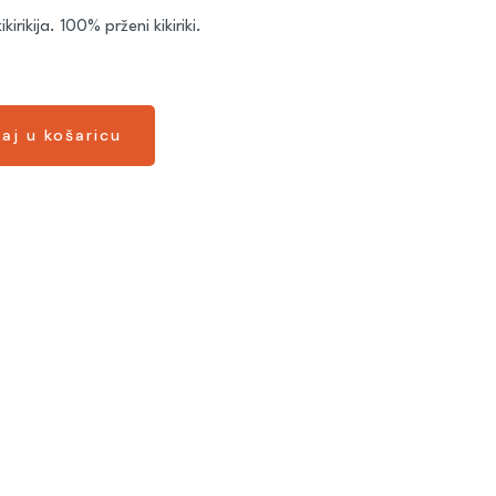
rikija. 100% prženi kikiriki.
aj u košaricu
aj u košaricu