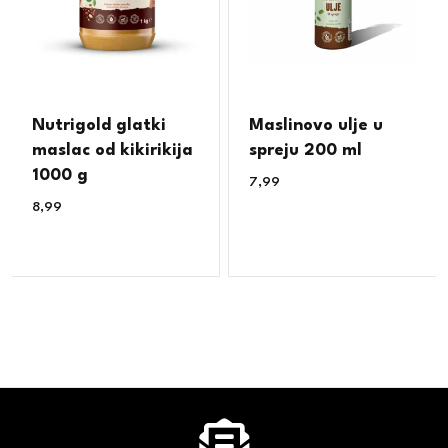
Nutrigold glatki
Maslinovo ulje u
maslac od kikirikija
spreju 200 ml
1000 g
7,99
€
8,99
€